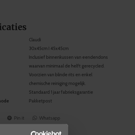
icaties
Claudi
30x45cm I 45x45cm
Inclusief binnenkussen van eendendons
waarvan minimaal de helft gerecycled.
Voorzien van blinde rits en enkel
chemische reiniging mogelijk.
Standaard 1 jaar fabrieksgarantie
hode
Pakketpost
Pin it
Whatsapp
ws