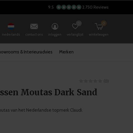
9.5
2.750 Reviews
0
0
nederlands
contact ons
inloggen
verlanglijst
winkelwagen
howrooms & Interieuradvies
Merken
(0)
ussen Moutas Dark Sand
utas van het Nederlandse topmerk Claudi.