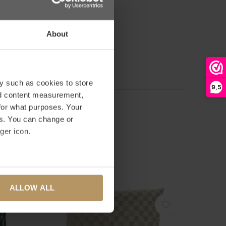
0
/ 5
About
basis van 0 beoordelingen
RDELING TOEVOEGEN
y such as cookies to store
9,5
nd content measurement,
for what purposes. Your
es. You can change or
ger icon.
several meters
ALLOW ALL
ails section
.
se our traffic. We also share