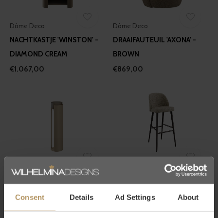
Dôme Deco
Dôme Deco
NACHTKASTJE 'WINSTON' -
DRAAIFAUTEUIL 'AXONA' -
DIAMOND CREAM
BROWN
€1.067,00
€869,00
Dôme Deco
Dôme Deco
WINDLICHT KATLA - M -
BARSTOEL 'VERGE' - PHILO
TAUPE
BEIGE
Consent
Details
Ad Settings
About
€757,00
€657,00