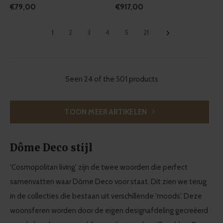
€79,00
€917,00
1
2
3
4
5
21
Seen 24 of the 501 products
TOON MEER ARTIKELEN
Dôme Deco stijl
'Cosmopolitan living' zijn de twee woorden die perfect
samenvatten waar Dôme Deco voor staat. Dit zien we terug
in de collecties die bestaan uit verschillende 'moods'. Deze
woonsferen worden door de eigen designafdeling gecreëerd