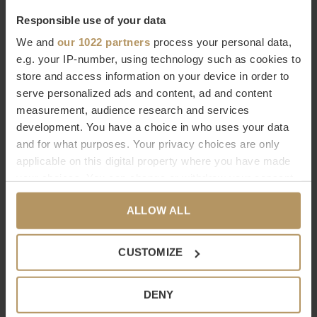
Responsible use of your data
We and
our 1022 partners
process your personal data,
e.g. your IP-number, using technology such as cookies to
store and access information on your device in order to
serve personalized ads and content, ad and content
measurement, audience research and services
Dôme Deco
development. You have a choice in who uses your data
Dôme Deco
and for what purposes. Your privacy choices are only
ALBASTEN THEELICHT
PLANTENBAK 'ARECA' - M -
applicable on this digital property where you have made
'MILOS' - S
BEIGE
your choices. You can change or withdraw your consent
€37,00
€647,00
any time from the Cookie Declaration or by clicking on
ALLOW ALL
the Privacy trigger icon.
If you allow, we would also like to:
CUSTOMIZE
Collect information about your geographical
location which can be accurate to within several
DENY
meters
Identify your device by actively scanning it for