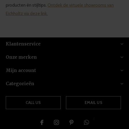
producten én stijltips.
Ontdek de virtuele showrooms van
Eichholtz via deze link.
Klantenservice
Onze merken
Mijn account
Categorieën
CALL US
EMAIL US
{