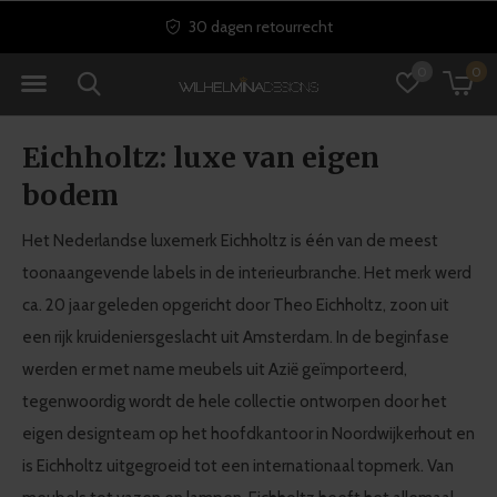
30 dagen retourrecht
0
0
Eichholtz: luxe van eigen
bodem
Het Nederlandse luxemerk Eichholtz is één van de meest
toonaangevende labels in de interieurbranche. Het merk werd
ca. 20 jaar geleden opgericht door Theo Eichholtz, zoon uit
een rijk kruideniersgeslacht uit Amsterdam. In de beginfase
werden er met name meubels uit Azië geïmporteerd,
tegenwoordig wordt de hele collectie ontworpen door het
eigen designteam op het hoofdkantoor in Noordwijkerhout en
is Eichholtz uitgegroeid tot een internationaal topmerk. Van