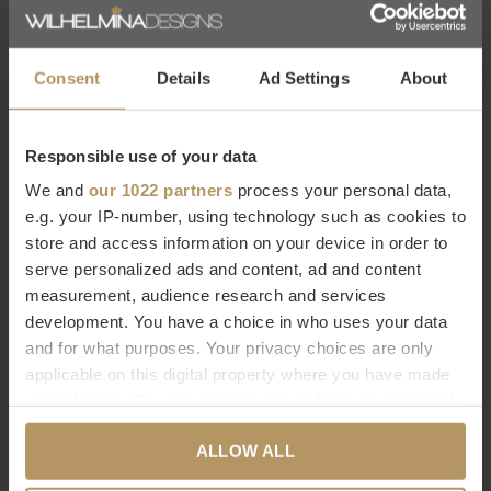
Consent
Details
Ad Settings
About
EICHHOLTZ
EICHHOLTZ
Responsible use of your data
OUTDOOR SOFA LAGUNO -
SALONTAFEL SARTORIA
We and
our 1022 partners
process your personal data,
ROUND - FLORENT BEIGE
€2.195,00
e.g. your IP-number, using technology such as cookies to
€5.995,00
store and access information on your device in order to
serve personalized ads and content, ad and content
measurement, audience research and services
development. You have a choice in who uses your data
and for what purposes. Your privacy choices are only
applicable on this digital property where you have made
your choices. You can change or withdraw your consent
any time from the Cookie Declaration or by clicking on
EICHHOLTZ
EICHHOLTZ
ALLOW ALL
the Privacy trigger icon.
TAFELLAMP VOLO
CHANDELIER OPERA