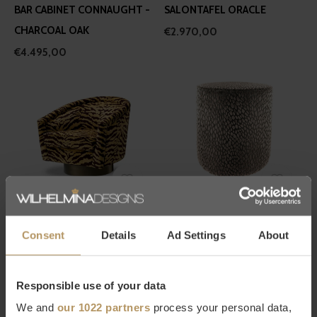
BAR CABINET CONNAUGHT -
SALONTAFEL ORACLE
CHARCOAL OAK
€2.970,00
€4.495,00
EICHHOLTZ
CLAUDI
DRAAISTOEL CATENE -
POEF SPERANZA BROWN
TIGRIS BROWN
€319,00
Consent
Details
Ad Settings
About
€1.795,00
Responsible use of your data
We and
our 1022 partners
process your personal data,