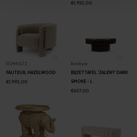
and set your preferences in the
details section
.
€1.955,00
We use cookies to personalise content and ads, to
provide social media features and to analyse our traffic.
We also share information about your use of our site with
our social media, advertising and analytics partners who
may combine it with other information that you’ve
provided to them or that they’ve collected from your use
of their services.
EICHHOLTZ
Bombyxx
FAUTEUIL HAZELWOOD
BIJZETTAFEL 'ZALENY' DARK
SMOKE - L
€1.995,00
€657,00