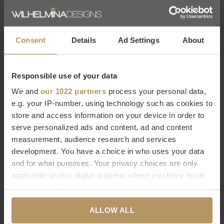
Consent
Details
Ad Settings
About
Eichholtz bij WDS
Responsible use of your data
We and
our 1022 partners
process your personal data,
Eichholtz is een Nederlands merk met een
wereldwijde
e.g. your IP-number, using technology such as cookies to
bekendheid
in de woonwereld en bestaat ruim twintig jaar. Zij
store and access information on your device in order to
staan voor een hoogwaardige kwaliteit, werken met
luxe
serve personalized ads and content, ad and content
details
en hebben een zeer grote collectie in meubels en
measurement, audience research and services
development. You have a choice in who uses your data
woonaccessoires. Bij WDS vind je een
grote selectie van
and for what purposes. Your privacy choices are only
Eichholtz producten
die naadloos aansluiten bij de
applicable on this digital property where you have made
kenmerkende
modern chic
stijl van WDS. Laat je inspireren
your choices. You can change or withdraw your consent
door de decoratieve producten van Eichholtz die aan elk
any time from the Cookie Declaration or by clicking on
ALLOW ALL
interieur iets moois toevoegen!
the Privacy trigger icon.