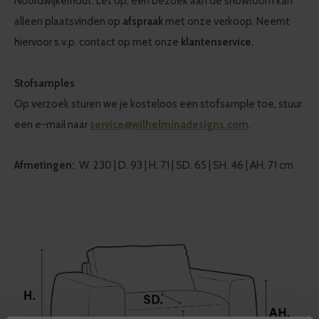
Noordwijkerhout. Let op, een bezoek aan de showroom kan
alleen plaatsvinden op
afspraak
met onze verkoop. Neemt
hiervoor s.v.p. contact op met onze
klantenservice.
Stofsamples
Op verzoek sturen we je kosteloos een stofsample toe, stuur
een e-mail naar
service@wilhelminadesigns.com
.
Afmetingen:
W. 230 | D. 93 | H. 71 | SD. 65 | SH. 46 | AH. 71 cm