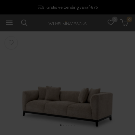
Gratis verzending vanaf €75
0
0