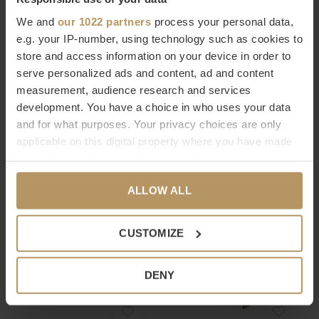
We and
our 1022 partners
process your personal data,
e.g. your IP-number, using technology such as cookies to
store and access information on your device in order to
serve personalized ads and content, ad and content
measurement, audience research and services
EICHHOLTZ
EICHHOLTZ
development. You have a choice in who uses your data
EETTAFEL MELCHIOR -
EETKAMERSTOEL GREER -
and for what purposes. Your privacy choices are only
WASHED OAK VENEER -
SAVONA CAMEL
applicable on this digital property where you have made
your choices. You can change or withdraw your consent
ROUND
€895,00
any time from the Cookie Declaration or by clicking on
€3.995,00
ALLOW ALL
the Privacy trigger icon.
If you allow, we would also like to:
CUSTOMIZE
Collect information about your geographical
location which can be accurate to within several
DENY
meters
Identify your device by actively scanning it for
specific characteristics (fingerprinting)