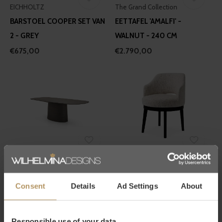
EICHHOLTZ
The Grand Collection
BARSTOEL COOPER SET VAN
EETTAFEL 'AMALFI' -
2 - GREY
WALNUT - 240 CM
€675,00
€2.790,00
The Grand Collection
EICHHOLTZ
EETTAFEL 'AMALFI' - BLACK
EETKAMERSTOEL SOFIA
OAK - 240 CM
€795,00
Consent
Details
Ad Settings
About
€2.690,00
Responsible use of your data