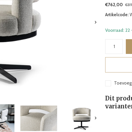
€762,00
€89
Artikelcode:
W
Voorraad: 22
Toevoege
Dit prod
variante