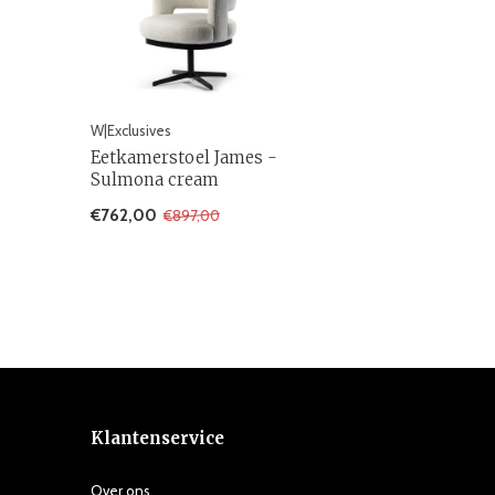
W|Exclusives
Eetkamerstoel James -
Sulmona cream
€762,00
€897,00
Klantenservice
Over ons