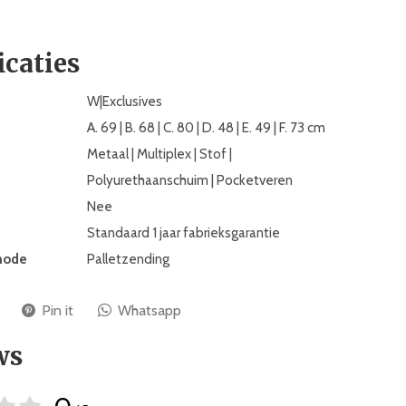
icaties
W|Exclusives
A. 69 | B. 68 | C. 80 | D. 48 | E. 49 | F. 73 cm
Metaal | Multiplex | Stof |
Polyurethaanschuim | Pocketveren
Nee
Standaard 1 jaar fabrieksgarantie
hode
Palletzending
Pin it
Whatsapp
ws