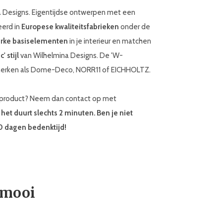
na Designs. Eigentijdse ontwerpen met een
eerd in
Europese kwaliteitsfabrieken
onder de
rke basiselementen
in je interieur en matchen
 stijl
van Wilhelmina Designs. De 'W-
et merken als Dome-Deco, NORR11 of EICHHOLTZ.
ek product? Neem dan contact op met
,
het duurt slechts 2 minuten.
Ben je niet
30 dagen bedenktijd!
 mooi