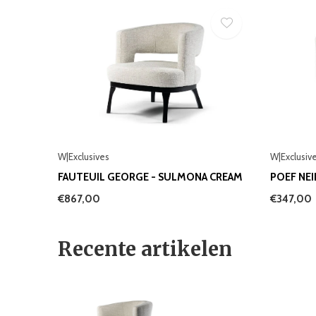
W|Exclusives
W|Exclusiv
FAUTEUIL GEORGE - SULMONA CREAM
POEF NE
€867,00
€347,00
Recente artikelen