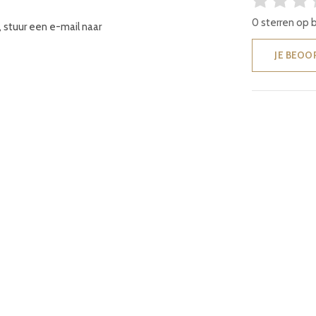
0 sterren op 
 stuur een e-mail naar
JE BEOO