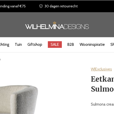
ending vanaf €75
30 dagen retourrecht
chting
Tuin
Giftshop
SALE
B2B
Wooninspiratie
S
m
W|Exclusives
Eetkam
Sulmo
Sulmona cream