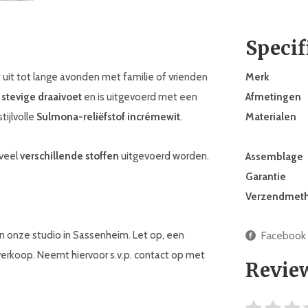
Specif
uit tot lange avonden met familie of vrienden
Merk
n
stevige draaivoet
en is uitgevoerd met een
Afmetingen
tijlvolle
Sulmona-reliëfstof in
crémewit
.
Materialen
 veel
verschillende stoffen
uitgevoerd worden.
Assemblage
Garantie
Verzendmet
n onze studio in Sassenheim. Let op, een
Facebook
rkoop. Neemt hiervoor s.v.p. contact op met
Revie