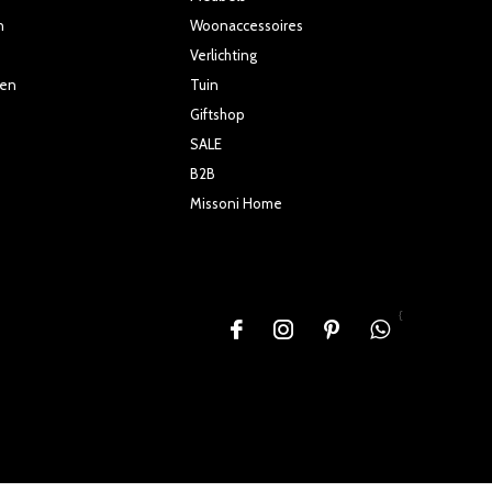
n
Woonaccessoires
Verlichting
ten
Tuin
Giftshop
SALE
B2B
Missoni Home
{