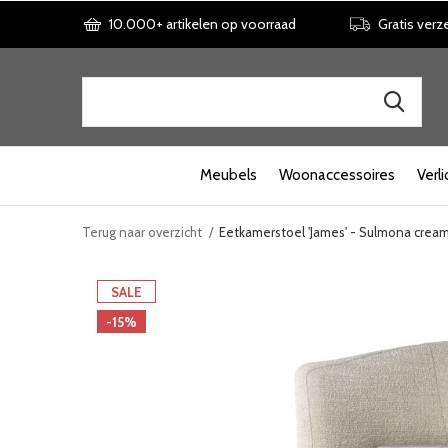
10.000+ artikelen op voorraad
Gratis verz
Meubels
Woonaccessoires
Verli
Terug naar overzicht
Eetkamerstoel 'James' - Sulmona crea
SALE
-15%