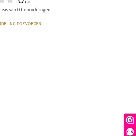
0
/ 5
basis van 0 beoordelingen
RDELING TOEVOEGEN
9,5