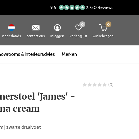
9.5
2.750 Reviews
0
0
nederlands
contact ons
inloggen
verlanglijst
winkelwagen
howrooms & Interieuradvies
Merken
(0)
erstoel 'James' -
na cream
 | zwarte draaivoet