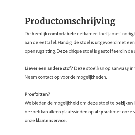
Productomschrijving
De
heerlijk comfortabele
eetkamerstoel 'James' nodigt 
aan de eettafel. Handig, de stoel is uitgevoerd met ee
open rugzitting. Deze chique stoel is gestoffeerd in de s
Liever een andere stof?
Deze stoel kan op aanvraag in
Neem contact op voor de mogelijkheden.
Proefzitten?
We bieden de mogelijkheid om deze stoel te
bekijken
i
bezoek kan alleen plaatsvinden op
afspraak
met onze ve
onze
klantenservice.