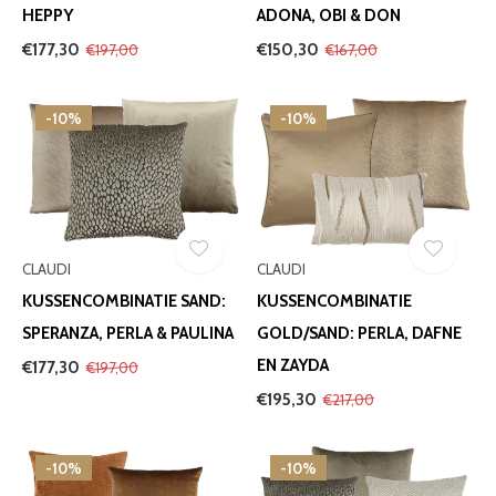
HEPPY
ADONA, OBI & DON
€177,30
€150,30
€197,00
€167,00
-10%
-10%
CLAUDI
CLAUDI
KUSSENCOMBINATIE SAND:
KUSSENCOMBINATIE
SPERANZA, PERLA & PAULINA
GOLD/SAND: PERLA, DAFNE
EN ZAYDA
€177,30
€197,00
€195,30
€217,00
-10%
-10%