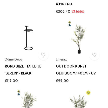
& PINCAKI
€302,40
€336,00
Dôme Deco
Emerald
ROND BIJZETTAFELTJE
OUTDOOR KUNST
'BERLIN' - BLACK
OLIJFBOOM 140CM - UV
€119,00
€99,00