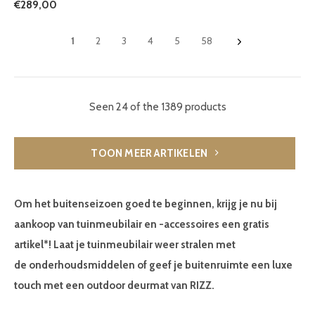
€289,00
1
2
3
4
5
58
Seen 24 of the 1389 products
TOON MEER ARTIKELEN
Om het buitenseizoen goed te beginnen, krijg je nu bij
aankoop van
tuinmeubilair en -accessoires
een
gratis
artikel
*! Laat je tuinmeubilair weer stralen met
de
onderhoudsmiddelen
of geef je buitenruimte een luxe
touch met een
outdoor deurmat
van RIZZ.