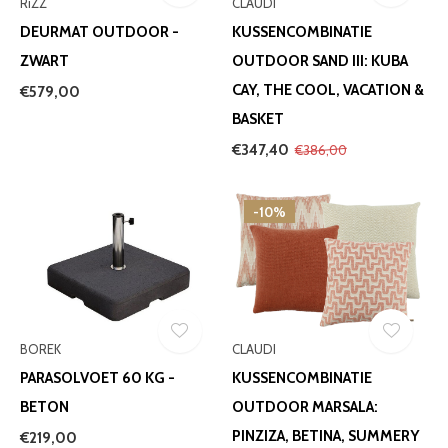
RiZZ
CLAUDI
DEURMAT OUTDOOR -
KUSSENCOMBINATIE
ZWART
OUTDOOR SAND III: KUBA
CAY, THE COOL, VACATION &
€579,00
BASKET
€347,40
€386,00
-10%
BOREK
CLAUDI
PARASOLVOET 60 KG -
KUSSENCOMBINATIE
BETON
OUTDOOR MARSALA:
PINZIZA, BETINA, SUMMERY
€219,00