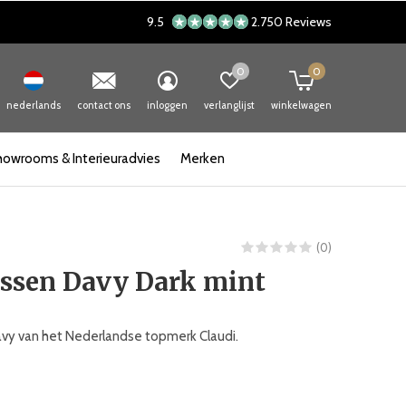
9.5
2.750 Reviews
0
0
nederlands
contact ons
inloggen
verlanglijst
winkelwagen
howrooms & Interieuradvies
Merken
(0)
ussen Davy Dark mint
vy van het Nederlandse topmerk Claudi.