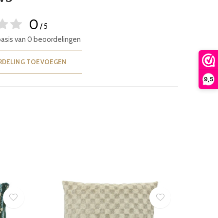
0
/ 5
basis van 0 beoordelingen
RDELING TOEVOEGEN
9,5