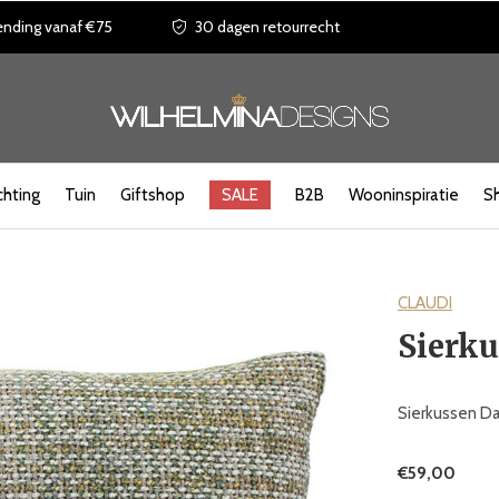
ending vanaf €75
30 dagen retourrecht
chting
Tuin
Giftshop
SALE
B2B
Wooninspiratie
S
CLAUDI
Sierk
Sierkussen Da
€59,00