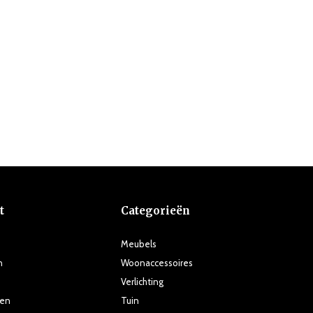
t
Categorieën
Meubels
n
Woonaccessoires
Verlichting
ten
Tuin