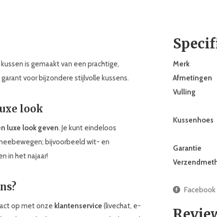
Specif
t kussen is gemaakt van een prachtige,
Merk
garant voor bijzondere stijlvolle kussens.
Afmetingen
Vulling
luxe look
Kussenhoes
en luxe look geven
. Je kunt eindeloos
meebewegen; bijvoorbeeld wit- en
Garantie
n in het najaar!
Verzendmet
ens?
Facebook
ntact op met onze
klantenservice
(livechat, e-
Revie