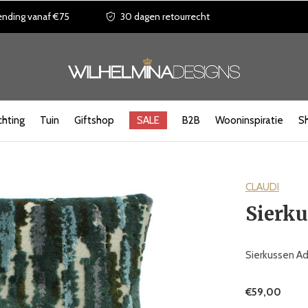
ending vanaf €75
30 dagen retourrecht
chting
Tuin
Giftshop
SALE
B2B
Wooninspiratie
S
CLAUDI
Sierku
Sierkussen Ad
€59,00