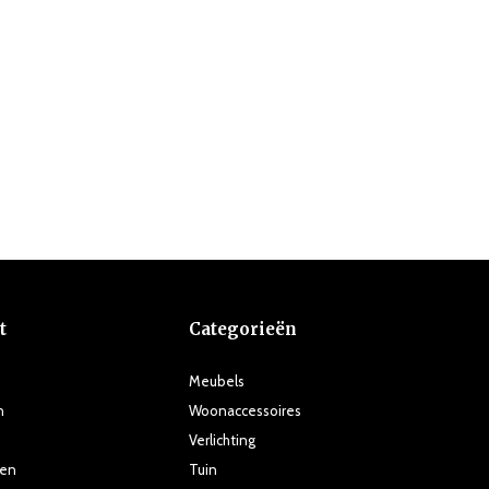
t
Categorieën
Meubels
n
Woonaccessoires
Verlichting
ten
Tuin