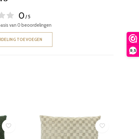
0
/ 5
basis van 0 beoordelingen
RDELING TOEVOEGEN
9,5