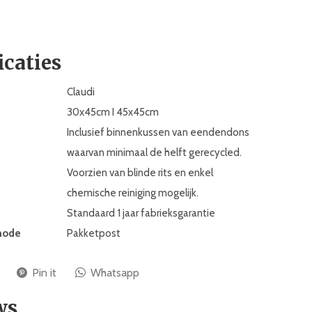
icaties
Claudi
30x45cm I 45x45cm
Inclusief binnenkussen van eendendons
waarvan minimaal de helft gerecycled.
Voorzien van blinde rits en enkel
chemische reiniging mogelijk.
Standaard 1 jaar fabrieksgarantie
hode
Pakketpost
Pin it
Whatsapp
ws