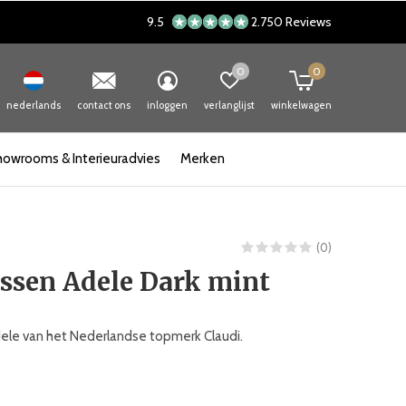
9.5
2.750 Reviews
0
0
nederlands
contact ons
inloggen
verlanglijst
winkelwagen
howrooms & Interieuradvies
Merken
(0)
ssen Adele Dark mint
ele van het Nederlandse topmerk Claudi.