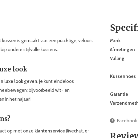
Specif
it kussen is gemaakt van een prachtige, velours
Merk
bijzondere stijlvolle kussens.
Afmetingen
Vulling
luxe look
Kussenhoes
en luxe look geven
. Je kunt eindeloos
meebewegen; bijvoorbeeld wit- en
Garantie
n in het najaar!
Verzendmet
ens?
Facebook
ntact op met onze
klantenservice
(livechat, e-
Revie