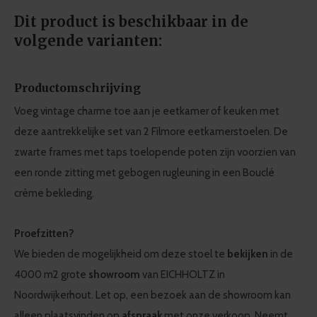
Dit product is beschikbaar in de
volgende varianten:
Productomschrijving
Voeg vintage charme toe aan je eetkamer of keuken met
deze aantrekkelijke set van 2 Filmore eetkamerstoelen. De
zwarte frames met taps toelopende poten zijn voorzien van
een ronde zitting met gebogen rugleuning in een Bouclé
crème bekleding.
Proefzitten?
We bieden de mogelijkheid om deze stoel te
bekijken
in de
4000 m2 grote
showroom
van EICHHOLTZ in
Noordwijkerhout. Let op, een bezoek aan de showroom kan
alleen plaatsvinden op
afspraak
met onze verkoop. Neemt