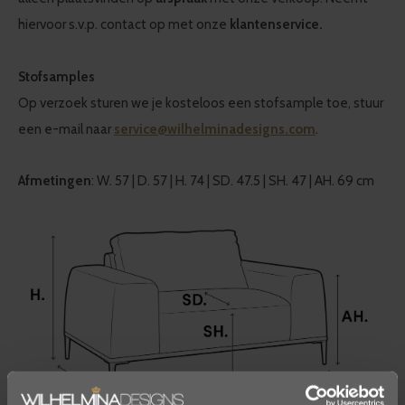
hiervoor s.v.p. contact op met onze
klantenservice.
Stofsamples
Op verzoek sturen we je kosteloos een stofsample toe, stuur
een e-mail naar
service@wilhelminadesigns.com
.
Afmetingen
: W. 57 | D. 57 | H. 74 | SD. 47.5 | SH. 47 | AH. 69 cm