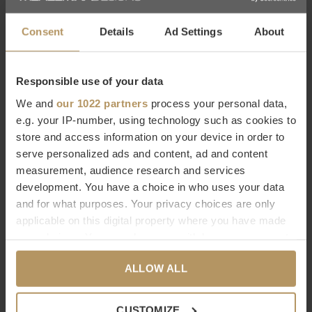
Consent
Details
Ad Settings
About
Eichholtz bij WDS
Eichholtz is een Nederlands merk met een
wereldwijde
Responsible use of your data
bekendheid
in de woonwereld en bestaat ruim twintig jaar. Zij
We and
our 1022 partners
process your personal data,
staan voor een hoogwaardige kwaliteit, werken met
luxe
e.g. your IP-number, using technology such as cookies to
details
en hebben een zeer grote collectie in meubels en
store and access information on your device in order to
woonaccessoires. Bij WDS vind je een
grote selectie van
serve personalized ads and content, ad and content
measurement, audience research and services
Eichholtz producten
die naadloos aansluiten bij de
development. You have a choice in who uses your data
kenmerkende
modern chic
stijl van WDS. Laat je inspireren
and for what purposes. Your privacy choices are only
door de decoratieve producten van Eichholtz die aan elk
applicable on this digital property where you have made
interieur iets moois toevoegen!
your choices. You can change or withdraw your consent
any time from the Cookie Declaration or by clicking on
ALLOW ALL
the Privacy trigger icon.
Wil je meer weten over Eichholtz of ben je op zoek naar een
specifiek product? Neem dan contact op met
If you allow, we would also like to:
CUSTOMIZE
onze
klantenservice.
Direct bestellen kan natuurlijk ook,