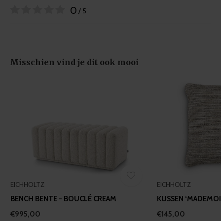
0
may combine it with other information that you’ve
/ 5
provided to them or that they’ve collected from your use
of their services.
Misschien vind je dit ook mooi
EICHHOLTZ
EICHHOLTZ
BENCH BENTE - BOUCLÉ CREAM
KUSSEN ‘MADEMOIS
€995,00
€145,00