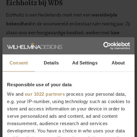
Eichholtz bij WDS
Eichholtz is een Nederlands merk met een
wereldwijde
bekendheid
in de woonwereld en bestaat ruim twintig jaar. Zij
staan voor een hoogwaardige kwaliteit, werken met
luxe
details
en hebben een zeer grote collectie in meubels en
woonaccessoires. Bij WDS vind je een
grote selectie van
Eichholtz producten
die naadloos aansluiten bij de
Consent
Details
Ad Settings
About
kenmerkende
modern chic
stijl van WDS. Laat je inspireren
door de decoratieve producten van Eichholtz die aan elk
Responsible use of your data
interieur iets moois toevoegen!
We and
our 1022 partners
process your personal data,
e.g. your IP-number, using technology such as cookies to
Wil je meer weten over Eichholtz of ben je op zoek naar een
store and access information on your device in order to
specifiek product? Neem dan contact op met
serve personalized ads and content, ad and content
onze
klantenservice.
Direct bestellen kan natuurlijk ook,
het
measurement, audience research and services
duurt slecht 2 minuten. Ben je niet helemaal tevreden met
development. You have a choice in who uses your data