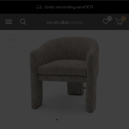
Gratis verzending vanaf €75
0
0