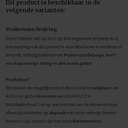
Dit product is beschikbaar in de
volgende varianten:
Productomschrijving
Stoel Pebbles valt op door zijn buitengewone ontwerp en is
een prachtig stuk dat perfect is voor elke kamer in moderne of
retrostijl. Volledig bekleed met
Mademoiselle
beige
, heeft
een
kuipvormige zitting
en
drie brede poten
.
Proefzitten?
We bieden de mogelijkheid om deze stoel te
bekijken
in de
4000 m2 grote
showroom
van EICHHOLTZ in
Noordwijkerhout. Let op, een bezoek aan de showroom kan
alleen plaatsvinden op
afspraak
met onze verkoop. Neemt
hiervoor s.v.p. contact op met onze
klantenservice.