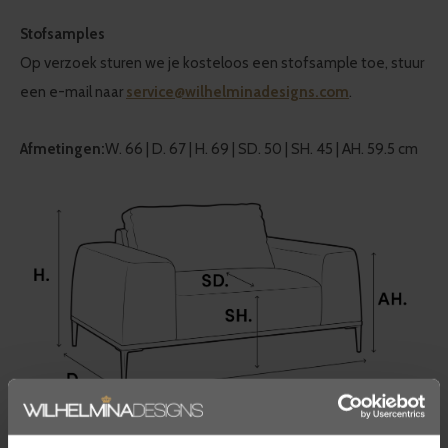
Stofsamples
Op verzoek sturen we je kosteloos een stofsample toe, stuur
een e-mail naar
service@wilhelminadesigns.com
.
Afmetingen:
W. 66 | D. 67 | H. 69 | SD. 50 | SH. 45 | AH. 59.5 cm