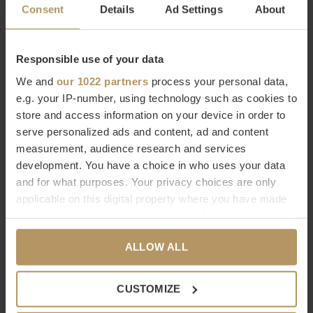
Eichholtz bij WDS
Consent
Details
Ad Settings
About
Eichholtz is een Nederlands merk met een
wereldwijde
bekendheid
in de woonwereld en bestaat ruim twintig jaar. Zij
Responsible use of your data
staan voor een hoogwaardige kwaliteit, werken met
luxe
We and
our 1022 partners
process your personal data,
details
en hebben een zeer grote collectie in meubels en
e.g. your IP-number, using technology such as cookies to
store and access information on your device in order to
woonaccessoires. Bij WDS vind je een
grote selectie van
serve personalized ads and content, ad and content
Eichholtz producten
die naadloos aansluiten bij de
measurement, audience research and services
kenmerkende
modern chic
stijl van WDS. Laat je inspireren
development. You have a choice in who uses your data
door de decoratieve producten van Eichholtz die aan elk
and for what purposes. Your privacy choices are only
interieur iets moois toevoegen!
applicable on this digital property where you have made
your choices. You can change or withdraw your consent
any time from the Cookie Declaration or by clicking on
Wil je meer weten over Eichholtz of ben je op zoek naar een
ALLOW ALL
the Privacy trigger icon.
specifiek product? Neem dan contact op met
onze
klantenservice.
Direct bestellen kan natuurlijk ook,
If you allow, we would also like to:
CUSTOMIZE
gebruik hiervoor de bestelknop,
het duurt slecht 2 minuten.
Collect information about your geographical