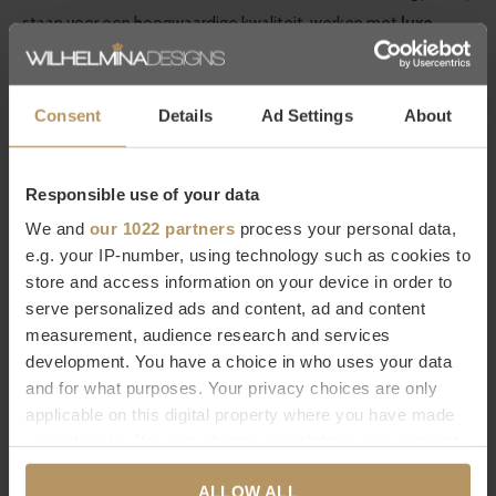
staan voor een hoogwaardige kwaliteit, werken met
luxe
details
en hebben een zeer grote collectie in meubels en
woonaccessoires. Bij WDS vind je een
grote selectie van
Consent
Details
Ad Settings
About
Eichholtz producten
die naadloos aansluiten bij de
kenmerkende
modern chic
stijl van WDS. Laat je inspireren
door de decoratieve producten van Eichholtz die aan elk
Responsible use of your data
interieur iets moois toevoegen!
We and
our 1022 partners
process your personal data,
e.g. your IP-number, using technology such as cookies to
Wil je meer weten over Eichholtz of ben je op zoek naar een
store and access information on your device in order to
serve personalized ads and content, ad and content
specifiek product? Neem dan contact op met
measurement, audience research and services
onze
klantenservice.
Direct bestellen kan natuurlijk ook,
het
development. You have a choice in who uses your data
duurt slecht 2 minuten. Ben je niet helemaal tevreden met
and for what purposes. Your privacy choices are only
je aankoop? Bij WDS krijg je 30 dagen bedenktijd.
applicable on this digital property where you have made
your choices. You can change or withdraw your consent
Specificaties
any time from the Cookie Declaration or by clicking on
ALLOW ALL
the Privacy trigger icon.