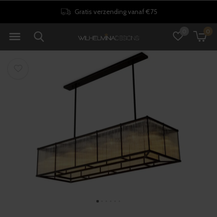
Gratis verzending vanaf €75
0
0