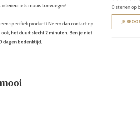
 interieur iets moois toevoegen!
0 sterren op 
JE BEOO
ar een specifiek product? Neem dan contact op
k ook,
het duurt slecht 2 minuten. Ben je niet
30 dagen bedenktijd.
 mooi