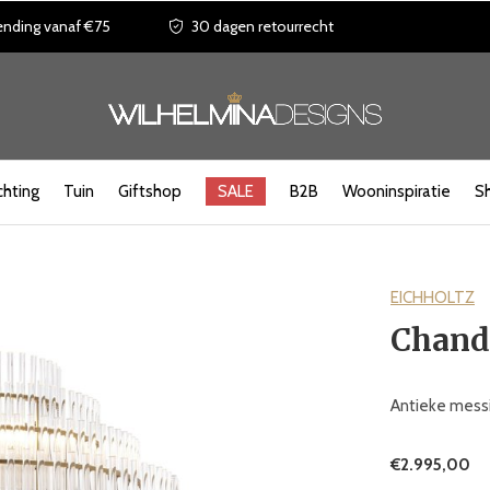
ending vanaf €75
30 dagen retourrecht
chting
Tuin
Giftshop
SALE
B2B
Wooninspiratie
S
EICHHOLTZ
Chande
Antieke messi
€2.995,00