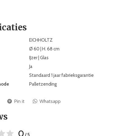
icaties
EICHHOLTZ
Ø 60 | H. 68 cm
IJzer | Glas
Ja
Standaard 1 jaar fabrieksgarantie
hode
Palletzending
Pin it
Whatsapp
ws
0
/ 5