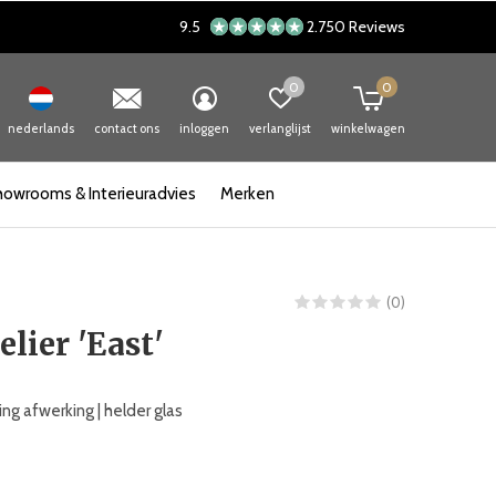
9.5
2.750 Reviews
0
0
nederlands
contact ons
inloggen
verlanglijst
winkelwagen
howrooms & Interieuradvies
Merken
(0)
lier 'East'
ng afwerking | helder glas