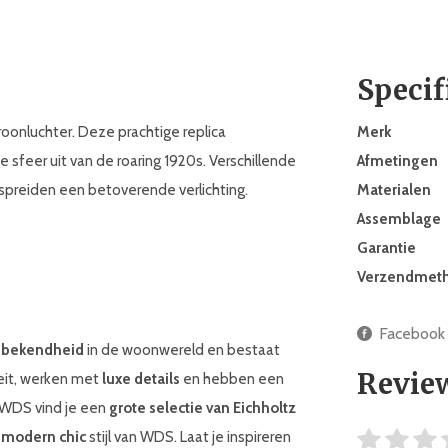
Specif
roonluchter. Deze prachtige replica
Merk
sfeer uit van de roaring 1920s. Verschillende
Afmetingen
spreiden een betoverende verlichting.
Materialen
Assemblage
Garantie
Verzendmet
Facebook
 bekendheid
in de woonwereld en bestaat
Revie
teit, werken met
luxe details
en hebben een
j WDS vind je een
grote selectie van Eichholtz
e
modern chic
stijl van WDS. Laat je inspireren