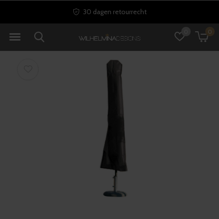
30 dagen retourrecht
0
0