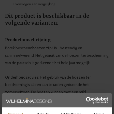
Toevoegen aan vergelijking
Dit product is beschikbaar in de
volgende varianten:
Productomschrijving
Borek beschermhoezen zijn UV- bestendig en
schimmelwerend. Het gebruik van de hoezen ter bescherming
van de parasols is gedurende het hele jaar mogelijk.
Onderhoudsadvies
: Het gebruik van de hoezen ter
bescherming is alleen aan te raden gedurende het
zomerseizoen. De hoezen kunnen met een mild
schoonmaakmiddel en een zachte spons gereinigd worden.