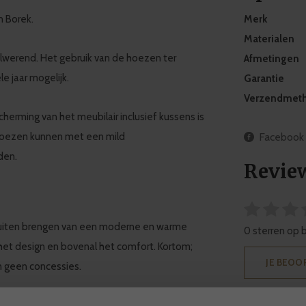
 Borek.
Merk
Materialen
werend. Het gebruik van de hoezen ter
Afmetingen
 jaar mogelijk.
Garantie
Verzendmet
herming van het meubilair inclusief kussens is
hoezen kunnen met een mild
Facebook
den.
Revie
buiten brengen van een moderne en warme
0 sterren op 
, het design en bovenal het comfort. Kortom;
JE BEOO
n geen concessies.
tstraalt, waar je optimaal kunt ontspannen.