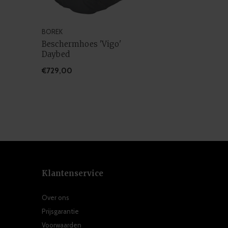
BOREK
Beschermhoes 'Vigo'
Daybed
€729,00
Klantenservice
Over ons
Prijsgarantie
Voorwaarden