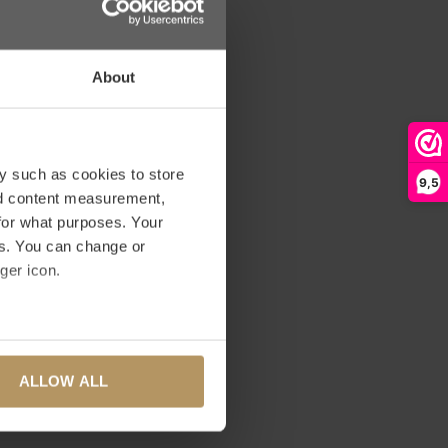
About
y such as cookies to store
9,5
nd content measurement,
for what purposes. Your
es. You can change or
ger icon.
several meters
ALLOW ALL
ails section
.
se our traffic. We also share