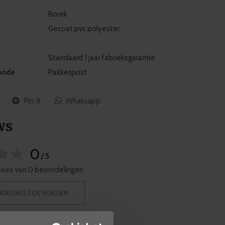
Borek
Gecoat pvc polyester
Standaard 1 jaar fabrieksgarantie
hode
Pakketpost
Pin it
Whatsapp
ws
0
/ 5
basis van 0 beoordelingen
RDELING TOEVOEGEN