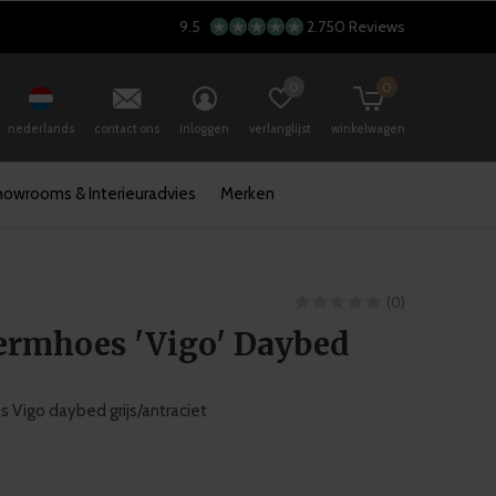
9.5
2.750 Reviews
0
0
nederlands
contact ons
inloggen
verlanglijst
winkelwagen
howrooms & Interieuradvies
Merken
(0)
ermhoes 'Vigo' Daybed
Vigo daybed grijs/antraciet