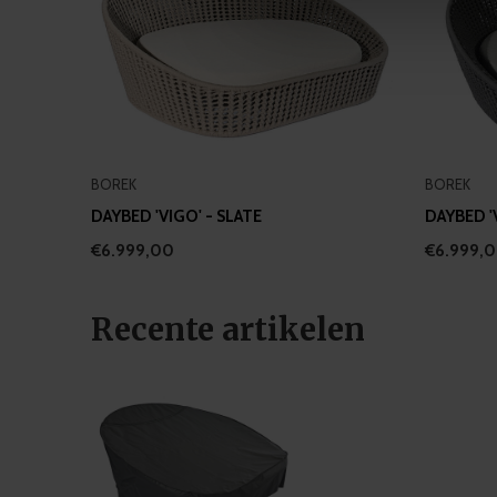
information about your use of
other information that you’ve
BOREK
BOREK
DAYBED 'VIGO' - SLATE
DAYBED '
€6.999,00
€6.999,
Recente artikelen