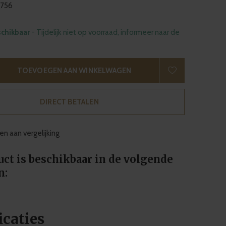
756
schikbaar
- Tijdelijk niet op voorraad, informeer naar de
TOEVOEGEN AAN WINKELWAGEN
DIRECT BETALEN
n aan vergelijking
uct is beschikbaar in de volgende
n:
icaties