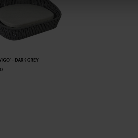
 our site with our social media, advertising and analytics partn
 provided to them or that they’ve collected from your use of their
VIGO' - DARK GREY
00