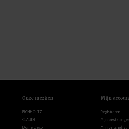
Onze merken
Mijn accoun
EICHHOLTZ
Registreren
CLAUDI
Mijn bestellinge
Dome Deco
Mijn verlanglijst