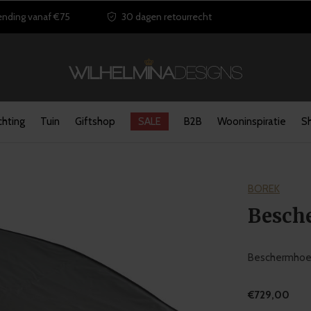
ending vanaf €75
30 dagen retourrecht
chting
Tuin
Giftshop
SALE
B2B
Wooninspiratie
S
BOREK
Besch
Beschermhoes 
€729,00