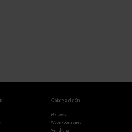
t
Categorieën
Meubels
n
Woonaccessoires
Verlichting