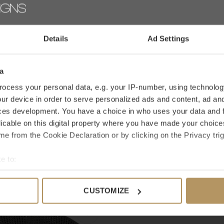
ele jaar buiten kunt laten staan. Kies daarom
Details
Ad Settings
een specifiek product? Neem dan contact op
a
jk ook, gebruik hiervoor de bestelknop, het duurt
e aankoop? Bij WDS krijg je 30 dagen
ocess your personal data, e.g. your IP-number, using technolog
ur device in order to serve personalized ads and content, ad a
ces development. You have a choice in who uses your data and 
licable on this digital property where you have made your choic
e from the Cookie Declaration or by clicking on the Privacy trig
e to:
 mooi
bout your geographical location which can be accurate to within 
 actively scanning it for specific characteristics (fingerprinting)
CUSTOMIZE
 personal data is processed and set your preferences in the
det
e content and ads, to provide social media features and to analy