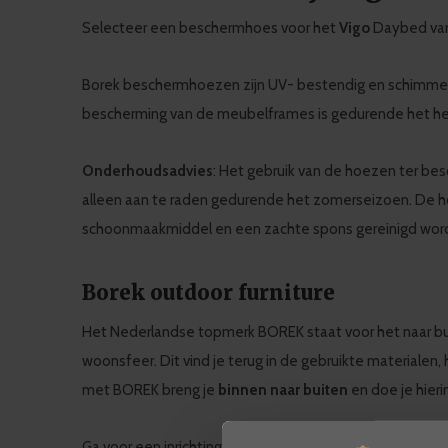
Selecteer een beschermhoes voor het
Vigo
Daybed van
Borek beschermhoezen zijn UV- bestendig en schimmel
bescherming van de meubelframes is gedurende het hele
Onderhoudsadvies
: Het gebruik van de hoezen ter besc
alleen aan te raden gedurende het zomerseizoen. De 
schoonmaakmiddel en een zachte spons gereinigd wor
Borek outdoor furniture
Het Nederlandse topmerk BOREK staat voor het naar 
woonsfeer. Dit vind je terug in de gebruikte materialen
met BOREK breng je
binnen naar buiten
en doe je hieri
Ga voor een inrichting van de tuin die
jouw woonsfeer
ui