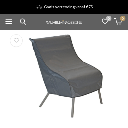
Gratis verzending vanaf €75
0
0