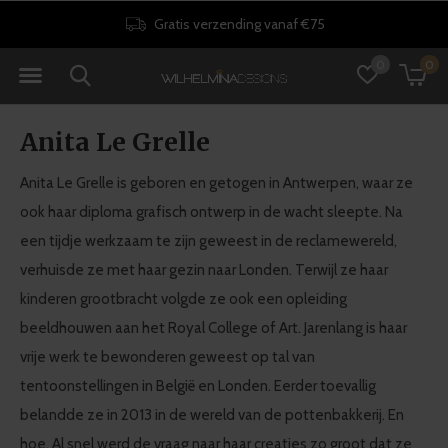
Gratis verzending vanaf €75
0
0
Anita Le Grelle
Anita Le Grelle is geboren en getogen in Antwerpen, waar ze
ook haar diploma grafisch ontwerp in de wacht sleepte. Na
een tijdje werkzaam te zijn geweest in de reclamewereld,
verhuisde ze met haar gezin naar Londen. Terwijl ze haar
kinderen grootbracht volgde ze ook een opleiding
beeldhouwen aan het Royal College of Art. Jarenlang is haar
vrije werk te bewonderen geweest op tal van
tentoonstellingen in België en Londen. Eerder toevallig
belandde ze in 2013 in de wereld van de pottenbakkerij. En
hoe. Al snel werd de vraag naar haar creaties zo groot dat ze