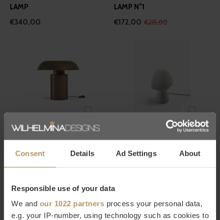
LAMP
LAMP N°1
€340,00
€172,00
€215,00
Serax
Serax
ANITA LE GRELLE - TERRES
ANITA LE GRELLE - TERRES
DE RÊVES - OLIVER TAFEL
DE RÊVES - JOE TAFEL LAMP
Consent
Details
Ad Settings
About
LAMP
N°2
€245,00
€195,00
Responsible use of your data
We and
our 1022 partners
process your personal data,
e.g. your IP-number, using technology such as cookies to