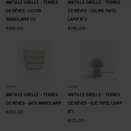
ANITA LE GRELLE - TERRES
ANITA LE GRELLE - TERRES
We use cookies to personalise content and ads, to
DE RÊVES - LOUIS
DE RÊVES - CELINE TAFEL
provide social media features and to analyse our traffic.
WANDLAMP 02
LAMP N°3
We also share information about your use of our site with
€410,00
€395,00
our social media, advertising and analytics partners who
may combine it with other information that you’ve
provided to them or that they’ve collected from your use
of their services.
Serax
Serax
ANITA LE GRELLE - TERRES
ANITA LE GRELLE - TERRES
DE RÊVES - JACK WANDLAMP
DE RÊVES - JOE TAFEL LAMP
N°1
€410,00
€175,00