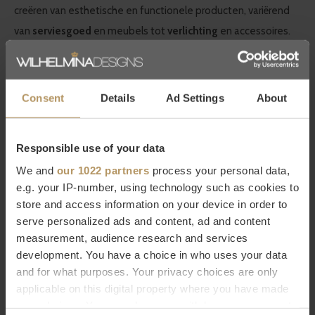
creëren van esthetische en functionele producten, variërend
van
serviesgoed
en meubels tot
verlichting
en accessoires.
Met een Europees ontwerpteam en een internationaal
productieproces heeft Serax een sterke aanwezigheid in
toprestaurants, hotels en designwinkels.
Consent
Details
Ad Settings
About
Wil je meer weten over Serax of ben je op zoek naar een
Responsible use of your data
specifiek product? Neem dan contact op met onze
We and
our 1022 partners
process your personal data,
klantenservice.
Direct bestellen kan natuurlijk ook, gebruik
e.g. your IP-number, using technology such as cookies to
hiervoor de bestelknop, het duurt slechts 2 minuten.
Ben je
store and access information on your device in order to
niet helemaal tevreden met je aankoop? Bij WDS krijg je
30
serve personalized ads and content, ad and content
dagen bedenktijd.
measurement, audience research and services
development. You have a choice in who uses your data
Specificaties
and for what purposes. Your privacy choices are only
applicable on this digital property where you have made
Merk
SERAX
your choices. You can change or withdraw your consent