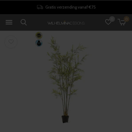
Gratis verzending vanaf €75
0
0