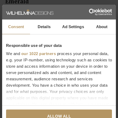
Emerald
Je interieur stijlen met kunstbloemen en -planten/bomen is
een trend die steeds populairder wordt. Emerald is
Consent
Details
Ad Settings
About
uitgegroeid tot een specialist in kunstbloemen en -planten,
met de grootste collectie groene planten, bladtakken en
bomen. Het bedrijf is een internationaal familiebedrijf met
Responsible use of your data
Nederlandse roots. Hun motto:
“We maken de wereld vrolijker
We and
our 1022 partners
process your personal data,
en kleurrijker met kunstbloemen- en planten die niet van echt te
e.g. your IP-number, using technology such as cookies to
onderscheiden zijn”.
store and access information on your device in order to
serve personalized ads and content, ad and content
measurement, audience research and services
Wil je meer weten over kunstplanten en kunstbloemen of ben
development. You have a choice in who uses your data
je op zoek naar een specifiek product? Neem dan contact op
and for what purposes. Your privacy choices are only
met onze
klantenservice.
applicable on this digital property where you have made
your choices. You can change or withdraw your consent
Specificaties
any time from the Cookie Declaration or by clicking on
ALLOW ALL
the Privacy trigger icon.