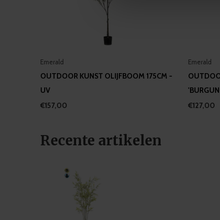
information about your use of
other information that you’ve
Emerald
Emerald
OUTDOOR KUNST OLIJFBOOM 175CM -
OUTDOOR
UV
'BURGUND
€157,00
€127,00
Recente artikelen