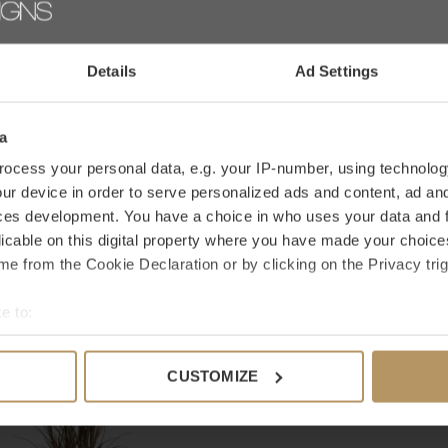
 internationaal familiebedrijf met
JE BEOO
ijker en kleurrijker met kunstbloemen- en
Details
Ad Settings
f ben je op zoek naar een specifiek product?
a
ocess your personal data, e.g. your IP-number, using technolog
ur device in order to serve personalized ads and content, ad a
ces development. You have a choice in who uses your data and 
licable on this digital property where you have made your choic
e from the Cookie Declaration or by clicking on the Privacy trig
 mooi
e to:
bout your geographical location which can be accurate to within 
 actively scanning it for specific characteristics (fingerprinting)
CUSTOMIZE
 personal data is processed and set your preferences in the
det
e content and ads, to provide social media features and to analy