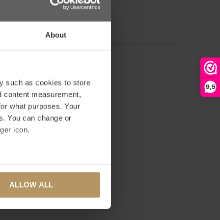
RDELING TOEVOEGEN
About
y such as cookies to store
9,5
nd content measurement,
for what purposes. Your
es. You can change or
ger icon.
several meters
ALLOW ALL
ails section
.
se our traffic. We also share