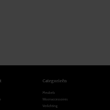
t
Categorieën
Meubels
n
Woonaccessoires
Verlichting