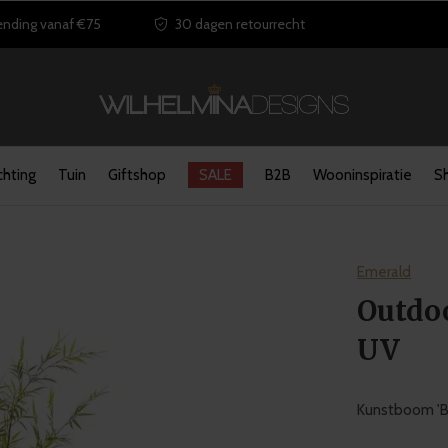
ending vanaf €75
30 dagen retourrecht
chting
Tuin
Giftshop
SALE
B2B
Wooninspiratie
S
Emerald
Outdo
UV
Kunstboom 'B