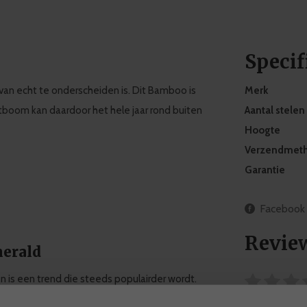
Specif
van echt te onderscheiden is. Dit Bamboo is
Merk
boom kan daardoor het hele jaar rond buiten
Aantal stelen
Hoogte
Verzendmet
Garantie
Facebook
Revie
merald
n is een trend die steeds populairder wordt.
en en -planten, met de grootste collectie
0 sterren op 