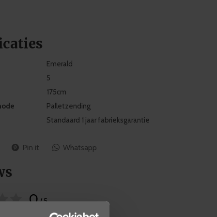
icaties
Emerald
5
175cm
hode
Palletzending
Standaard 1 jaar fabrieksgarantie
Pin it
Whatsapp
ws
0
/ 5
basis van 0 beoordelingen