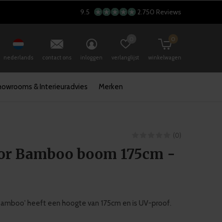
9.5
2.750 Reviews
0
0
nederlands
contact ons
inloggen
verlanglijst
winkelwagen
howrooms & Interieuradvies
Merken
(0)
or Bamboo boom 175cm -
amboo' heeft een hoogte van 175cm en is UV-proof.