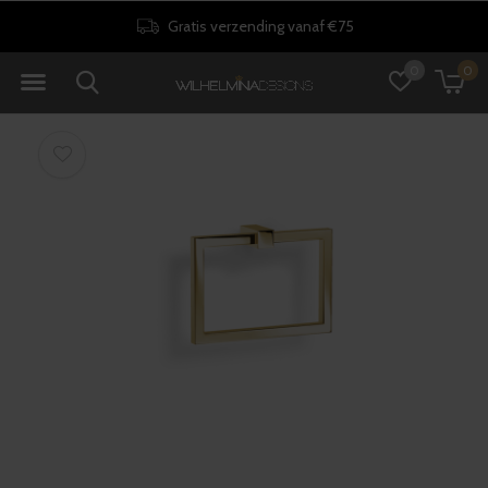
Gratis verzending vanaf €75
0
0