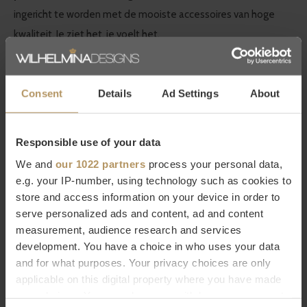
ingericht te worden met de mooiste accessoires van hoge
kwaliteit. Je ziet het, je voelt het.
Bestel Decor Walther online
Consent
Details
Ad Settings
About
Wilt u meer weten over Decor Walther of bent u op zoek naar
een product dat niet op onze website staat? Neem dan
Responsible use of your data
contact op met onze
klantenservice
(livechat, e-mail of
We and
our 1022 partners
process your personal data,
telefoon). Natuurlijk kunt u ook
direct bestellen, het duurt
e.g. your IP-number, using technology such as cookies to
slechts 2 minuten. Niet helemaal tevreden met uw
store and access information on your device in order to
aankoop? Bij WDS krijgt u 30 dagen bedenktijd.
serve personalized ads and content, ad and content
measurement, audience research and services
Specificaties
development. You have a choice in who uses your data
and for what purposes. Your privacy choices are only
Merk
Decor Walther
applicable on this digital property where you have made
Serie
Corner
your choices. You can change or withdraw your consent
Afmetingen
6 x 20 x 14 cm