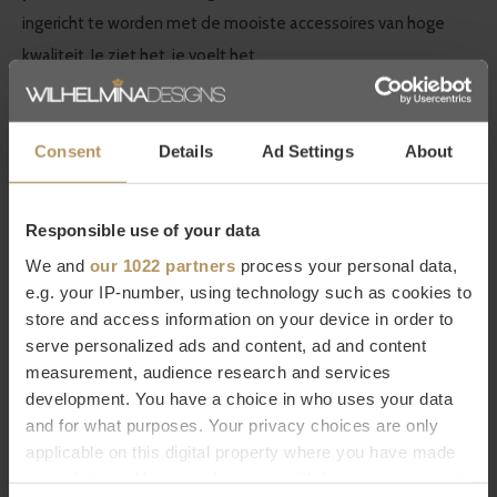
ingericht te worden met de mooiste accessoires van hoge
kwaliteit. Je ziet het, je voelt het.
Bestel Decor Walther online
Consent
Details
Ad Settings
About
Wilt u meer weten over Decor Walther of bent u op zoek naar
een product dat niet op onze website staat? Neem dan
Responsible use of your data
contact op met onze
klantenservice
(livechat, e-mail of
We and
our 1022 partners
process your personal data,
telefoon). Natuurlijk kunt u ook
direct bestellen, het duurt
e.g. your IP-number, using technology such as cookies to
slechts 2 minuten. Niet helemaal tevreden met uw
store and access information on your device in order to
aankoop? Bij WDS krijgt u 30 dagen bedenktijd.
serve personalized ads and content, ad and content
measurement, audience research and services
Specificaties
development. You have a choice in who uses your data
and for what purposes. Your privacy choices are only
Merk
Decor Walther
applicable on this digital property where you have made
Serie
Corner
your choices. You can change or withdraw your consent
Afmetingen
30.5 x 60 x 12 cm