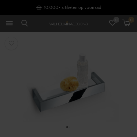
10.000+ artikelen op voorraad
0
0