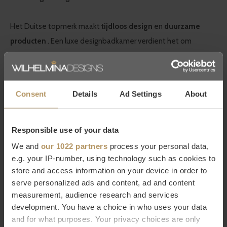
Het Duitse topmerk maakt
tijdloos design
en
duurzame
producten
. Een luxe designbadkamer verdient het om
ingericht te worden met de mooiste accessoires van hoge
kwaliteit. Je ziet het, je voelt het.
Consent
Details
Ad Settings
About
Bestel Decor Walther online
Wilt u meer weten over Decor Walther of bent u op zoek naar
Responsible use of your data
een product dat niet op onze website staat? Neem dan
We and
our 1022 partners
process your personal data,
contact op met onze
klantenservice
(livechat, e-mail of
e.g. your IP-number, using technology such as cookies to
telefoon). Natuurlijk kunt u ook
direct bestellen, het duurt
store and access information on your device in order to
slechts 2 minuten. Niet helemaal tevreden met uw
serve personalized ads and content, ad and content
measurement, audience research and services
aankoop? Bij WDS krijgt u 30 dagen bedenktijd.
development. You have a choice in who uses your data
and for what purposes. Your privacy choices are only
Specificaties