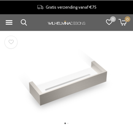
Gratis verzending vanaf €75
0
0