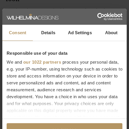
Met de sierkussens van Claudi kun je
jouw basic bank een
luxe look geven
. Je kunt eindeloos combineren en de bank
zelfs met de
seizoenen
laten meebewegen; bijvoorbeeld
Consent
Details
Ad Settings
About
wit- en pasteltinten in het voorjaar en warme brons- en
grijstinten in het najaar!
Responsible use of your data
Meer informatie over Claudi kussens?
We and
our 1022 partners
process your personal data,
e.g. your IP-number, using technology such as cookies to
Wil je meer informatie over dit product? Neem dan contact op
store and access information on your device in order to
met onze
klantenservice.
Direct bestellen kan natuurlijk ook,
serve personalized ads and content, ad and content
measurement, audience research and services
het duurt slechts 2 minuten.
Ben je niet helemaal tevreden
development. You have a choice in who uses your data
met je aankoop? Bij WDS krijg je 30
dagen bedenktijd.
and for what purposes. Your privacy choices are only
applicable on this digital property where you have made
Specificaties
your choices. You can change or withdraw your consent
Merk
Claudi
any time from the Cookie Declaration or by clicking on