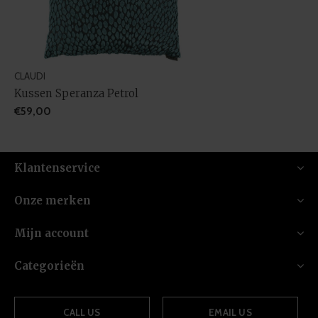
CLAUDI
Kussen Speranza Petrol
€59,00
Klantenservice
Onze merken
Mijn account
Categorieën
CALL US
EMAIL US