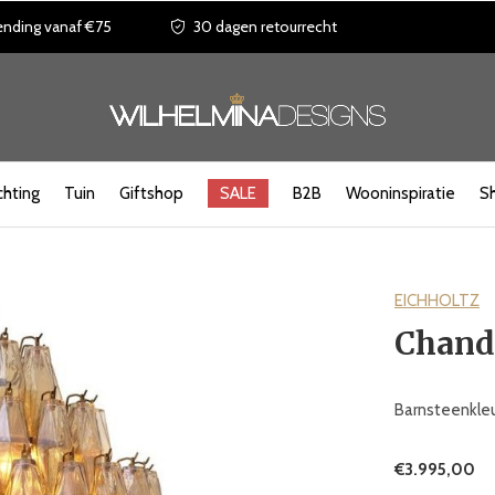
ending vanaf €75
30 dagen retourrecht
chting
Tuin
Giftshop
SALE
B2B
Wooninspiratie
S
EICHHOLTZ
Chande
Barnsteenkleu
€3.995,00