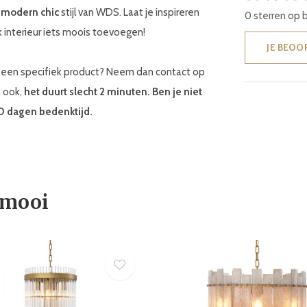
e
modern chic
stijl van WDS. Laat je inspireren
0 sterren op 
 interieur iets moois toevoegen!
JE BEOO
ar een specifiek product? Neem dan contact op
k ook,
het duurt slecht 2 minuten. Ben je niet
30 dagen bedenktijd.
 mooi