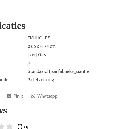
icaties
EICHHOLTZ
ø 65 x H. 74 cm
IJzer | Glas
Ja
Standaard 1 jaar fabrieksgarantie
hode
Palletzending
Pin it
Whatsapp
ws
0
/ 5