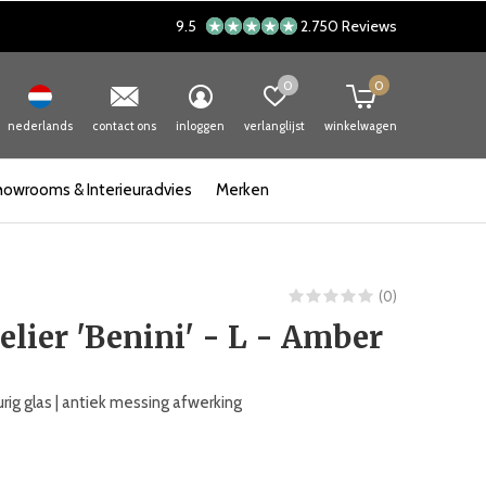
9.5
2.750 Reviews
0
0
nederlands
contact ons
inloggen
verlanglijst
winkelwagen
howrooms & Interieuradvies
Merken
(0)
lier 'Benini' - L - Amber
rig glas | antiek messing afwerking