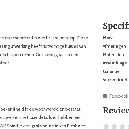
Specif
 en schoonheid in een briljant ontwerp. Deze
Merk
ssing afwerking
heeft ruitvormige buisjes van
Afmetingen
 lichtspel creëren. Ook verkrijgbaar in een
Materialen
sfeer.
Assemblage
Garantie
Verzendmet
Facebook
Revie
 bekendheid
in de woonwereld en bestaat
teit, werken met
luxe details
en hebben een
j WDS vind je een
grote selectie van Eichholtz