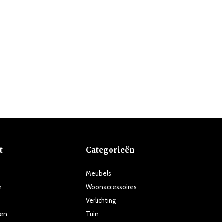
t
Categorieën
Meubels
n
Woonaccessoires
Verlichting
ten
Tuin