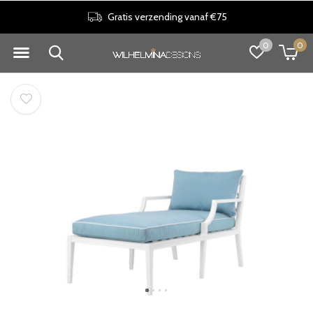
Gratis verzending vanaf €75
0
0