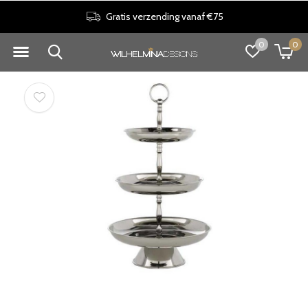
Gratis verzending vanaf €75
0
0