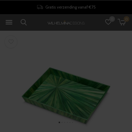
Gratis verzending vanaf €75
0
0