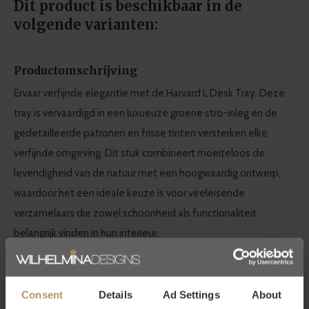
Dit product is beschikbaar in de
volgende varianten:
Productomschrijving
Ervaar verfijnde elegantie met de Harvard L Desk Tray. Deze
tray is vervaardigd in een luxueuze groene stro-inleg en de
gedetailleerde patronen en frisse tinten versterken elke
verfijnde omgeving. Dit stuk combineert moeiteloos de
levendigheid van de natuur met een hoogwaardig ontwerp,
waardoor het een ideale keuze is voor veeleisende
verzamelaars die zowel schoonheid als functionaliteit
belangrijk vinden in hun interieur.
Afmetingen:
L. 33 | W. 25.5 | H. 4 cm
Consent
Details
Ad Settings
About