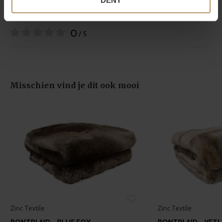
DENY
meters
Identify your device by actively scanning it for
Reviews
specific characteristics (fingerprinting)
0
/ 5
Find out more about how your personal data is processed
and set your preferences in the
details section
.
We use cookies to personalise content and ads, to
Misschien vind je dit ook mooi
provide social media features and to analyse our traffic.
We also share information about your use of our site with
our social media, advertising and analytics partners who
may combine it with other information that you’ve
provided to them or that they’ve collected from your use
of their services.
Zinc Textile
Zinc Textile