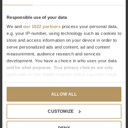
Maat:
140cm x 200cm
Responsible use of your data
We and
our 1022 partners
process your personal data,
Imitatiebont van Zinc Textile
e.g. your IP-number, using technology such as cookies to
store and access information on your device in order to
Wil je meer weten over Zinc Textile of ben je op zoek naar een specifiek product? Neem
serve personalized ads and content, ad and content
dan contact op met onze
klantenservice.
Direct bestellen kan natuurlijk ook, gebruik
hiervoor de bestelknop, het duurt slechts 2 minuten.
Ben je niet helemaal tevreden met
measurement, audience research and services
je aankoop? Bij WDS krijg je
30 dagen bedenktijd.
development. You have a choice in who uses your data
Specificaties
and for what purposes. Your privacy choices are only
Merk
Zinc Textile
applicable on this digital property where you have made
your choices. You can change or withdraw your consent
Materiaal
any time from the Cookie Declaration or by clicking on
Afmetingen
140 x 200 cm
ALLOW ALL
the Privacy trigger icon.
Garantie
Standaard 1 jaar fabrieksgarantie
Verzendmethode
Pakketpost
If you allow, we would also like to:
CUSTOMIZE
Collect information about your geographical
Facebook
Pin it
Whatsapp
location which can be accurate to within several