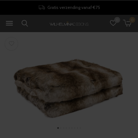
Gratis verzending vanaf €75
0
0