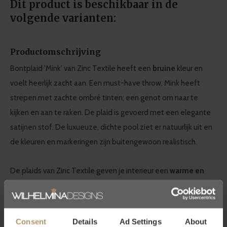
Dit product is beschikbaar in de
volgende varianten:
Productomschrijving
Bontplaid 'Mink' van Zinc Textile heeft een
bruine
kleur en
voelt heerlijk zacht aan. Een must-have throw, Mink heeft
strepen met zachte ombré tinten; een genot om naar te
kijken en aan te raken. De plaid is gevoerd met een elegante
satijnen stof. De luxueuze, dichte pool ziet er natuurlijk uit en
de kleuren en markeringen zijn buitengewoon realistisch.
De plaids van Zinc Textile geven je interieur een
warme en
gezellige uitstraling
, perfect voor de koudere maanden.
Bontplaid 'Mink' heeft een luxe uitstraling en past mooi in een
modern chiq
interieur.
Consent
Details
Ad Settings
About