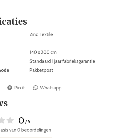
icaties
Zinc Textile
140 x 200 cm
Standaard 1 jaar fabrieksgarantie
hode
Pakketpost
Pin it
Whatsapp
ws
0
/ 5
basis van 0 beoordelingen