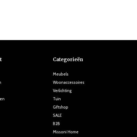
t
Categorieën
Meubels
n
Woonaccessoires
Verlichting
ten
Tuin
Giftshop
SALE
B2B
Missoni Home