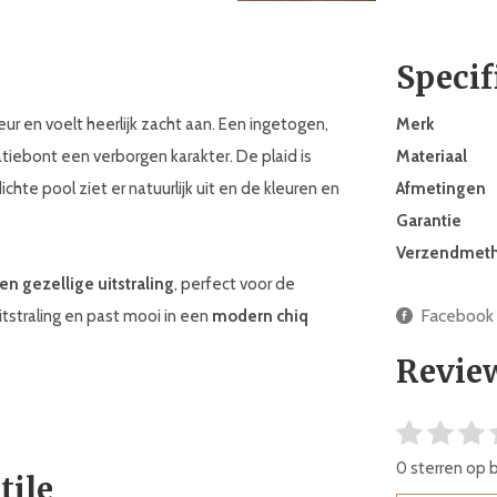
Specif
eur en voelt heerlijk zacht aan. Een ingetogen,
Merk
atiebont een verborgen karakter. De plaid is
Materiaal
hte pool ziet er natuurlijk uit en de kleuren en
Afmetingen
Garantie
Verzendmet
n gezellige uitstraling
, perfect voor de
Facebook
tstraling en past mooi in een
modern chiq
Revie
0 sterren op 
tile