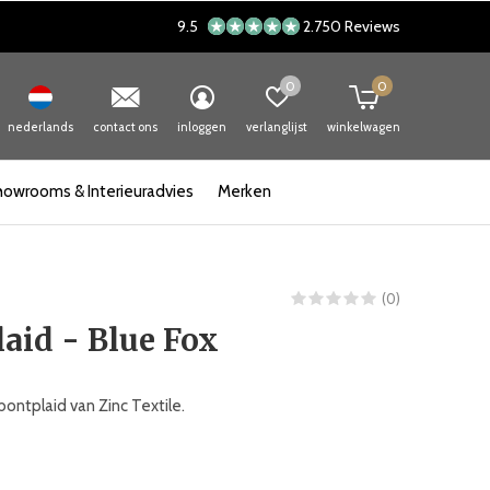
9.5
2.750 Reviews
0
0
nederlands
contact ons
inloggen
verlanglijst
winkelwagen
howrooms & Interieuradvies
Merken
(0)
aid - Blue Fox
bontplaid van Zinc Textile.