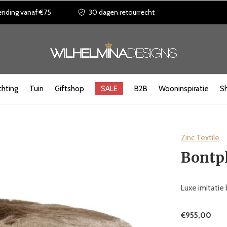
ending vanaf €75
30 dagen retourrecht
chting
Tuin
Giftshop
SALE
B2B
Wooninspiratie
S
Zinc Textile
Bontpl
Luxe imitatie 
€955,00