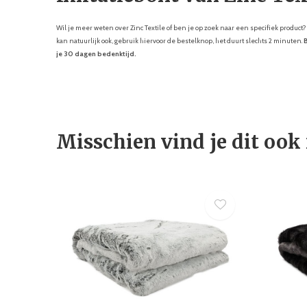
Wil je meer weten over Zinc Textile of ben je op zoek naar een specifiek produc
kan natuurlijk ook, gebruik hiervoor de bestelknop, het duurt slechts 2 minuten.
B
je
30 dagen bedenktijd.
Misschien vind je dit ook