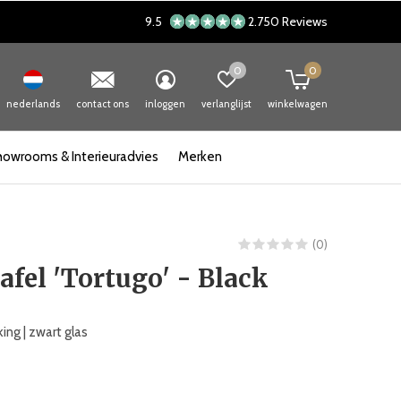
9.5
2.750 Reviews
0
0
nederlands
contact ons
inloggen
verlanglijst
winkelwagen
howrooms & Interieuradvies
Merken
(0)
tafel 'Tortugo' - Black
ing | zwart glas