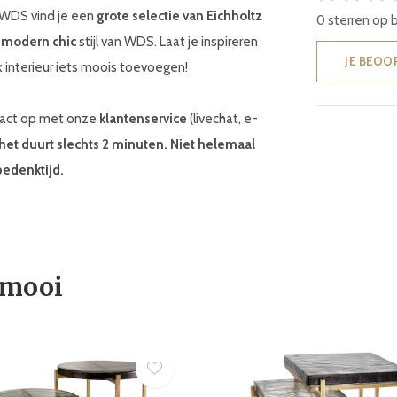
j WDS vind je een
grote selectie van Eichholtz
0 sterren op 
e
modern chic
stijl van WDS. Laat je inspireren
JE BEOO
 interieur iets moois toevoegen!
ntact op met onze
klantenservice
(livechat, e-
 het duurt slechts 2 minuten. Niet helemaal
bedenktijd.
 mooi