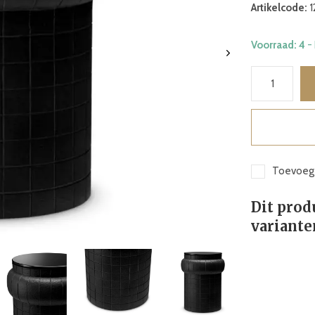
Artikelcode:
1
Voorraad: 4
-
Toevoege
Dit prod
variante