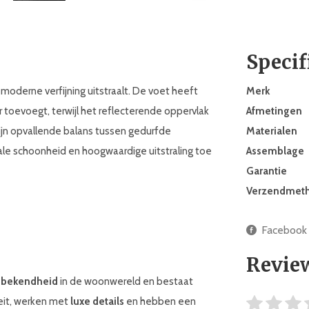
Specif
moderne verfijning uitstraalt. De voet heeft
Merk
ir toevoegt, terwijl het reflecterende oppervlak
Afmetingen
zijn opvallende balans tussen gedurfde
Materialen
rale schoonheid en hoogwaardige uitstraling toe
Assemblage
Garantie
Verzendmet
Facebook
Revie
 bekendheid
in de woonwereld en bestaat
teit, werken met
luxe details
en hebben een