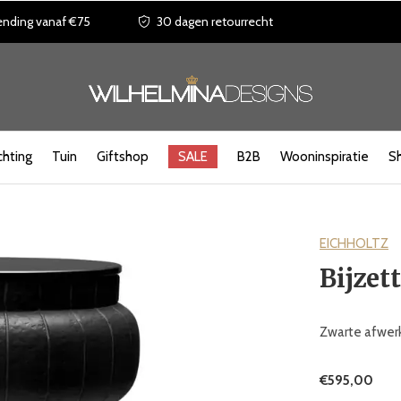
ending vanaf €75
30 dagen retourrecht
chting
Tuin
Giftshop
SALE
B2B
Wooninspiratie
S
EICHHOLTZ
Bijzet
Zwarte afwerk
€595,00