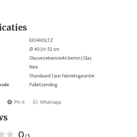
icaties
EICHHOLTZ
Ø 40 | H. 52 cm
Glasvezelversterkt beton | Glas
Nee
Standaard 1 jaar fabrieksgarantie
hode
Palletzending
Pin it
Whatsapp
ws
0
/ 5