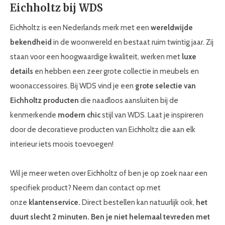
Eichholtz bij WDS
Eichholtz is een Nederlands merk met een
wereldwijde
bekendheid
in de woonwereld en bestaat ruim twintig jaar. Zij
staan voor een hoogwaardige kwaliteit, werken met
luxe
details
en hebben een zeer grote collectie in meubels en
woonaccessoires. Bij WDS vind je een
grote selectie van
Eichholtz producten
die naadloos aansluiten bij de
kenmerkende
modern chic
stijl van WDS. Laat je inspireren
door de decoratieve producten van Eichholtz die aan elk
interieur iets moois toevoegen!
Wil je meer weten over Eichholtz of ben je op zoek naar een
specifiek product? Neem dan contact op met
onze
klantenservice.
Direct bestellen kan natuurlijk ook,
het
duurt slecht 2 minuten. Ben je niet helemaal tevreden met