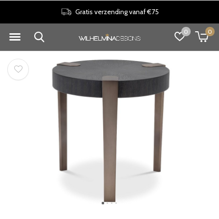
30 dagen retourrecht
0
0