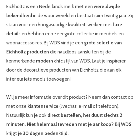
Eichholtz is een Nederlands merk met een
wereldwijde
bekendheid
in de woonwereld en bestaat ruim twintig jaar. Zij
staan voor een hoogwaardige kwaliteit, werken met
luxe
details
en hebben een zeer grote collectie in meubels en
woonaccessoires. Bij WDS vind je een
grote selectie van
Eichholtz producten
die naadloos aansluiten bij de
kenmerkende
modern chic
stijl van WDS. Laat je inspireren
door de decoratieve producten van Eichholtz die aan elk
interieur iets moois toevoegen!
Wil je meer informatie over dit product? Neem dan contact op
met onze
klantenservice
(livechat, e-mail of telefoon).
Natuurlijk kun je ook
direct bestellen, het duurt slechts 2
minuten. Niet helemaal tevreden met je aankoop? Bij WDS
krijgt je 30 dagen bedenktijd.