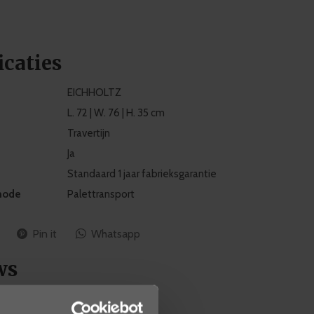
icaties
EICHHOLTZ
L. 72 | W. 76 | H. 35 cm
Travertijn
Ja
Standaard 1 jaar fabrieksgarantie
hode
Palettransport
Pin it
Whatsapp
ws
0
/ 5