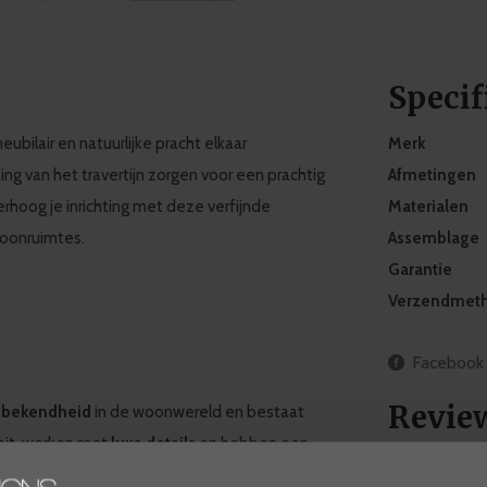
Specif
ubilair en natuurlijke pracht elkaar
Merk
ng van het travertijn zorgen voor een prachtig
Afmetingen
erhoog je inrichting met deze verfijnde
Materialen
woonruimtes.
Assemblage
Garantie
Verzendmet
Facebook
Revie
 bekendheid
in de woonwereld en bestaat
teit, werken met
luxe details
en hebben een
j WDS vind je een
grote selectie van Eichholtz