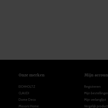
Onze merken
Mijn accoun
EICHHOLTZ
Registreren
CLAUDI
Mijn bestellinge
Dome Deco
Mijn verlanglijst
Missoni Home
Vergelijk produc