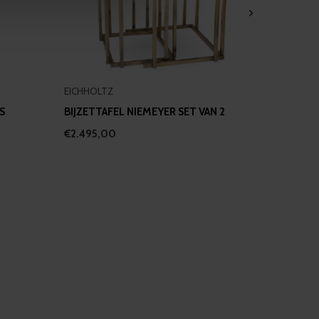
ers who may combine it with
 services.
EICHHOLTZ
S
BIJZETTAFEL NIEMEYER SET VAN 2
€2.495,00