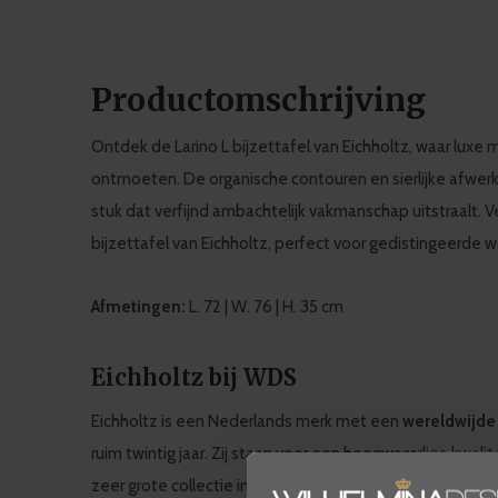
Productomschrijving
Ontdek de Larino L bijzettafel van Eichholtz, waar luxe me
ontmoeten. De organische contouren en sierlijke afwerki
stuk dat verfijnd ambachtelijk vakmanschap uitstraalt. V
bijzettafel van Eichholtz, perfect voor gedistingeerde 
Afmetingen:
L. 72 | W. 76 | H. 35 cm
Eichholtz bij WDS
Eichholtz is een Nederlands merk met een
wereldwijde
ruim twintig jaar. Zij staan voor een hoogwaardige kwali
zeer grote collectie in meubels en woonaccessoires. Bi