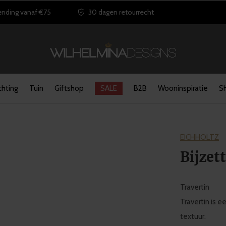
ending vanaf €75
30 dagen retourrecht
chting
Tuin
Giftshop
SALE
B2B
Wooninspiratie
S
EICHHOLTZ
Bijzett
Travertin
Travertin is ee
textuur.