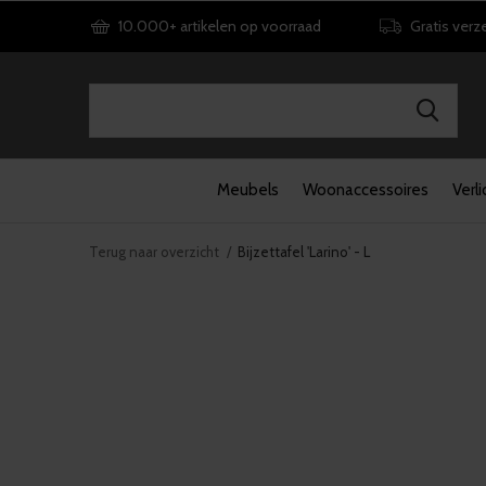
10.000+ artikelen op voorraad
Gratis verz
Meubels
Woonaccessoires
Verli
Terug naar overzicht
Bijzettafel 'Larino' - L