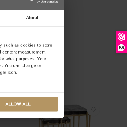
basis van 0 beoordelingen
About
RDELING TOEVOEGEN
y such as cookies to store
9,5
nd content measurement,
for what purposes. Your
es. You can change or
ger icon.
several meters
ALLOW ALL
ails section
.
se our traffic. We also share