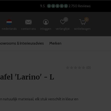
9.5
2.750 Reviews
0
0
nederlands
contact ons
inloggen
verlanglijst
winkelwagen
howrooms & Interieuradvies
Merken
(0)
afel 'Larino' - L
n natuurlijk materiaal, elk stuk verschilt in kleur en