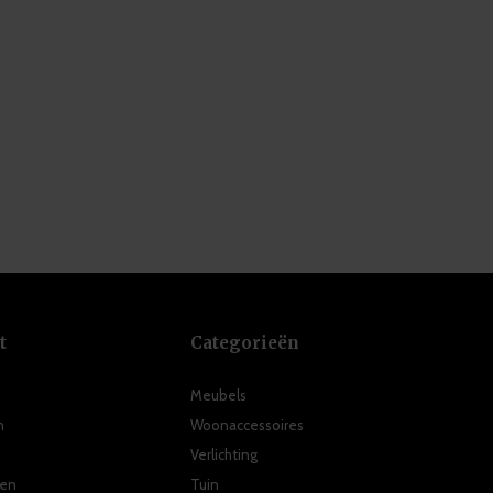
t
Categorieën
Meubels
n
Woonaccessoires
Verlichting
ten
Tuin