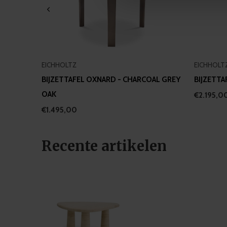
information about your use of
other information that you’ve
EICHHOLTZ
EICHHOLT
BIJZETTAFEL OXNARD - CHARCOAL GREY
BIJZETTA
OAK
€2.195,0
€1.495,00
Recente artikelen