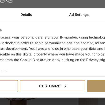
e
modern chic
stijl van WDS. Laat je inspireren
0 sterren op 
 interieur iets moois toevoegen!
Details
Ad Settings
JE BEOO
ar een specifiek product? Neem dan contact op
a
k ook,
het duurt slecht 2 minuten. Ben je niet
ocess your personal data, e.g. your IP-number, using technolog
30 dagen bedenktijd.
ur device in order to serve personalized ads and content, ad a
ces development. You have a choice in who uses your data and 
licable on this digital property where you have made your choic
e from the Cookie Declaration or by clicking on the Privacy trig
 mooi
e to:
bout your geographical location which can be accurate to within 
 actively scanning it for specific characteristics (fingerprinting)
CUSTOMIZE
 personal data is processed and set your preferences in the
det
e content and ads, to provide social media features and to analy