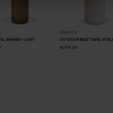
 our site with our social media, advertising and analytics partn
 provided to them or that they’ve collected from your use of their
Z
EICHHOLTZ
FEL SHAPIRO- LIGHT
OUTDOOR BIJZETTAFEL VITALI
0
€1.495,00