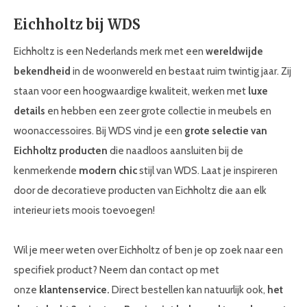
Eichholtz bij WDS
Eichholtz is een Nederlands merk met een
wereldwijde
bekendheid
in de woonwereld en bestaat ruim twintig jaar. Zij
staan voor een hoogwaardige kwaliteit, werken met
luxe
details
en hebben een zeer grote collectie in meubels en
woonaccessoires. Bij WDS vind je een
grote selectie van
Eichholtz producten
die naadloos aansluiten bij de
kenmerkende
modern chic
stijl van WDS. Laat je inspireren
door de decoratieve producten van Eichholtz die aan elk
interieur iets moois toevoegen!
Wil je meer weten over Eichholtz of ben je op zoek naar een
specifiek product? Neem dan contact op met
onze
klantenservice.
Direct bestellen kan natuurlijk ook,
het