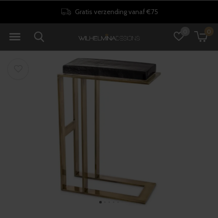
Gratis verzending vanaf €75
0
0