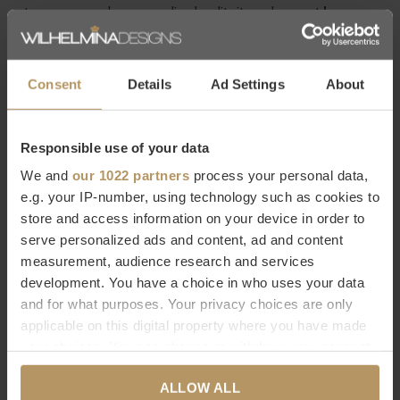
staan voor een hoogwaardige kwaliteit, werken met
luxe
details
en hebben een zeer grote collectie in meubels en
woonaccessoires. Bij WDS vind je een
grote selectie van
Consent
Details
Ad Settings
About
Eichholtz producten
die naadloos aansluiten bij de
kenmerkende
modern chic
stijl van WDS. Laat je inspireren
door de decoratieve producten van Eichholtz die aan elk
Responsible use of your data
interieur iets moois toevoegen!
We and
our 1022 partners
process your personal data,
e.g. your IP-number, using technology such as cookies to
store and access information on your device in order to
Wil je meer weten over Eichholtz of ben je op zoek naar een
serve personalized ads and content, ad and content
specifiek product? Neem dan contact op met
measurement, audience research and services
onze
klantenservice.
Direct bestellen kan natuurlijk ook,
het
development. You have a choice in who uses your data
duurt slecht 2 minuten. Ben je niet helemaal tevreden met
and for what purposes. Your privacy choices are only
je aankoop? Bij WDS krijg je 30 dagen bedenktijd.
applicable on this digital property where you have made
your choices. You can change or withdraw your consent
any time from the Cookie Declaration or by clicking on
Specificaties
ALLOW ALL
the Privacy trigger icon.