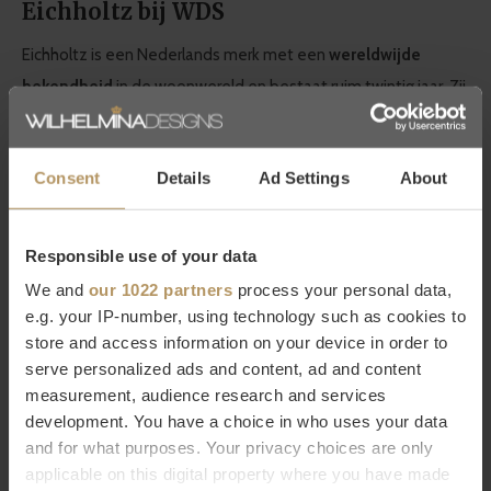
Eichholtz bij WDS
Eichholtz is een Nederlands merk met een
wereldwijde
bekendheid
in de woonwereld en bestaat ruim twintig jaar. Zij
staan voor een hoogwaardige kwaliteit, werken met
luxe
details
en hebben een zeer grote collectie in meubels en
Consent
Details
Ad Settings
About
woonaccessoires. Bij WDS vind je een
grote selectie van
Eichholtz producten
die naadloos aansluiten bij de
kenmerkende
modern chic
stijl van WDS. Laat je inspireren
Responsible use of your data
door de decoratieve producten van Eichholtz die aan elk
We and
our 1022 partners
process your personal data,
interieur iets moois toevoegen!
e.g. your IP-number, using technology such as cookies to
store and access information on your device in order to
serve personalized ads and content, ad and content
Wil je meer weten over Eichholtz of ben je op zoek naar een
measurement, audience research and services
specifiek product? Neem dan contact op met
development. You have a choice in who uses your data
onze
klantenservice.
Direct bestellen kan natuurlijk ook,
het
and for what purposes. Your privacy choices are only
duurt slecht 2 minuten. Ben je niet helemaal tevreden met
applicable on this digital property where you have made