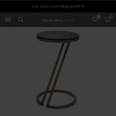
Gratis verzending vanaf €75
0
0