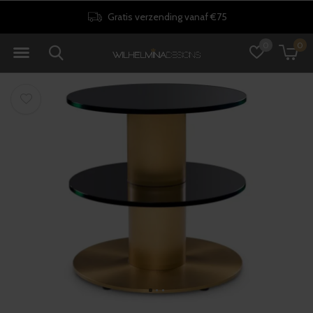
Gratis verzending vanaf €75
0
0