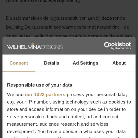
tot de perfecte maatwerkopstelling.
De salontafels en de rugkussens sluiten aan bij deze ronde
belijning. De kussens in een warme terra met naturel tint – de
‘terra lunaro’ – verleiden om op plaats te nemen en de rest van
het terras en tuin met evenveel allure aan te kleden. Bassano
bestaat uit een hoekmodule, een middenmodule, een
sofamodule, een linker en rechter loveseat-module, een
Consent
Details
Ad Settings
About
chaise longue, twee formaten salontafels, twee formaten
bijzettafels en een back tray en seat tray die over de kussens
Responsible use of your data
te plaatsen zijn.
We and
our 1022 partners
process your personal data,
e.g. your IP-number, using technology such as cookies to
Borek outdoor furniture
store and access information on your device in order to
serve personalized ads and content, ad and content
Het Nederlandse topmerk BOREK staat voor het naar buiten
measurement, audience research and services
brengen van een moderne en warme woonsfeer. Dit vind je
development. You have a choice in who uses your data