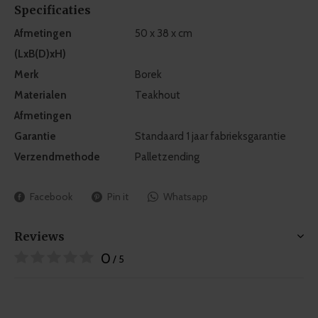
Specificaties
may combine it with other information that you’ve
provided to them or that they’ve collected from your use
Afmetingen
50 x 38 x cm
of their services.
(LxB(D)xH)
Merk
Borek
Materialen
Teakhout
Afmetingen
Garantie
Standaard 1 jaar fabrieksgarantie
Verzendmethode
Palletzending
Facebook
Pin it
Whatsapp
Reviews
0
/ 5