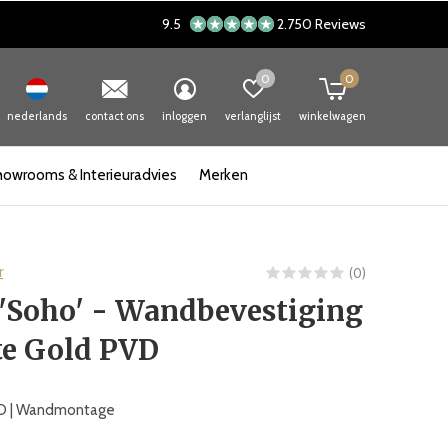
9.5
2.750 Reviews
0
0
nederlands
contact ons
inloggen
verlanglijst
winkelwagen
howrooms & Interieuradvies
Merken
r
(0)
'Soho' - Wandbevestiging
te Gold PVD
D | Wandmontage