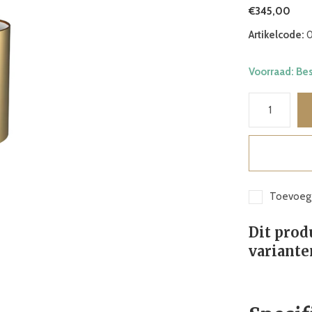
€345,00
Artikelcode:
0
Voorraad: Be
Toevoege
Dit prod
variante