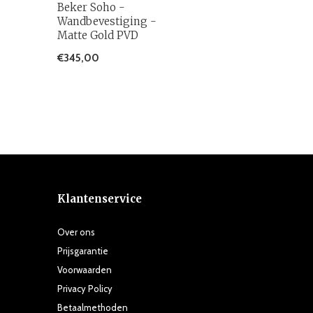
Beker Soho -
Wandbevestiging -
Matte Gold PVD
€345,00
Klantenservice
Over ons
Prijsgarantie
Voorwaarden
Privacy Policy
Betaalmethoden