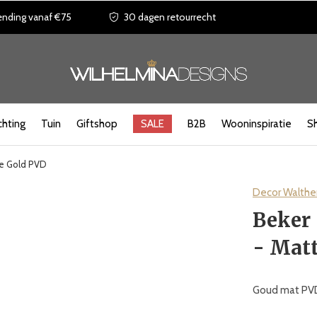
ending vanaf €75
30 dagen retourrecht
chting
Tuin
Giftshop
SALE
B2B
Wooninspiratie
S
te Gold PVD
Decor Walthe
Beker 
- Mat
Goud mat PV