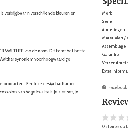
Specif
s verkrijgbaar in verschillende kleuren en
Merk
Serie
Afmetingen
Materialen / 
Assemblage
OR WALTHER van de norm. Dit komt het beste
Garantie
or Walther synoniem voor hoogwaardige
Verzendmet
Extra informa
e producten
. Een luxe designbadkamer
Facebook
soires van hoge kwaliteit. Je ziet het, je
Revie
0 sterren op 