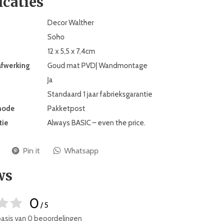
icaties
Decor Walther
Soho
12 x 5,5 x 7,4cm
afwerking
Goud mat PVD| Wandmontage
Ja
Standaard 1 jaar fabrieksgarantie
hode
Pakketpost
tie
Always BASIC – even the price.
Pin it
Whatsapp
ws
0
/ 5
basis van 0 beoordelingen