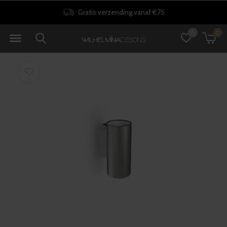
Gratis verzending vanaf €75
0
0