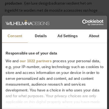
producten
. Een luxe designbadkamer verdient het om
ingericht te worden met de mooiste accessoires van hoge
kwaliteit. Je ziet het, je voelt het.
Bestel Decor Walther online
Consent
Details
Ad Settings
About
Wilt u meer weten over Decor Walther of bent u op zoek naar
een product dat niet op onze website staat? Neem dan
Responsible use of your data
contact op met onze
klantenservice
(livechat, e-mail of
We and
our 1022 partners
process your personal data,
telefoon). Natuurlijk kunt u ook
direct bestellen, het duurt
e.g. your IP-number, using technology such as cookies to
slechts 2 minuten. Niet helemaal tevreden met uw
store and access information on your device in order to
aankoop? Bij WDS krijgt u 30 dagen bedenktijd.
serve personalized ads and content, ad and content
measurement, audience research and services
development. You have a choice in who uses your data
Specificaties
and for what purposes. Your privacy choices are only
Merk
Decor Walther
applicable on this digital property where you have made
Serie
Soho
your choices. You can change or withdraw your consent