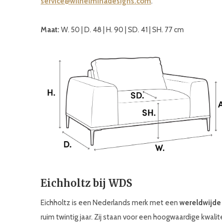
service@wilhelminadesigns.com
.
Maat:
W. 50 | D. 48 | H. 90 | SD. 41 | SH. 77 cm
Eichholtz bij WDS
Eichholtz is een Nederlands merk met een
wereldwijde
ruim twintig jaar. Zij staan voor een hoogwaardige kwali