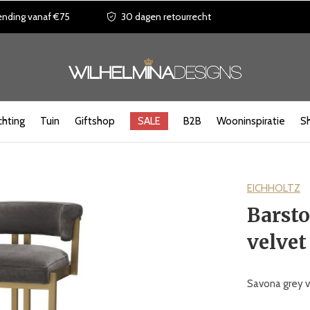
ending vanaf €75
30 dagen retourrecht
chting
Tuin
Giftshop
SALE
B2B
Wooninspiratie
S
EICHHOLTZ
Barsto
velvet
Savona grey v