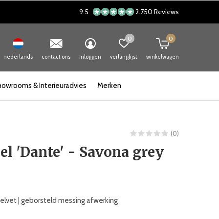
9.5
2.750 Reviews
0
0
nederlands
contact ons
inloggen
verlanglijst
winkelwagen
howrooms & Interieuradvies
Merken
(0)
el 'Dante' - Savona grey
elvet | geborsteld messing afwerking