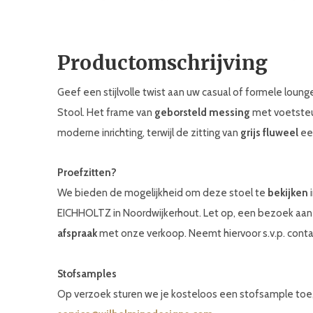
Productomschrijving
Geef een stijlvolle twist aan uw casual of formele loun
Stool. Het frame van
geborsteld messing
met voetsteun
moderne inrichting, terwijl de zitting van
grijs fluweel
een
Proefzitten?
We bieden de mogelijkheid om deze stoel te
bekijken
EICHHOLTZ in Noordwijkerhout. Let op, een bezoek aan
afspraak
met onze verkoop. Neemt hiervoor s.v.p. con
Stofsamples
Op verzoek sturen we je kosteloos een stofsample toe,