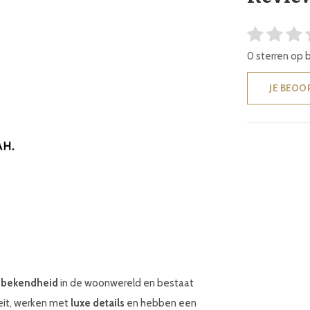
0 sterren op 
JE BEOO
 bekendheid
in de woonwereld en bestaat
teit, werken met
luxe details
en hebben een