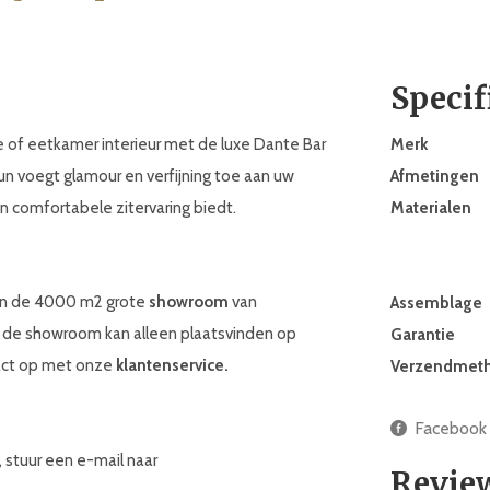
Specif
ge of eetkamer interieur met de luxe Dante Bar
Merk
 voegt glamour en verfijning toe aan uw
Afmetingen
 comfortabele zitervaring biedt.
Materialen
in de 4000 m2 grote
showroom
van
Assemblage
 de showroom kan alleen plaatsvinden op
Garantie
tact op met onze
klantenservice.
Verzendmet
Facebook
 stuur een e-mail naar
Revie