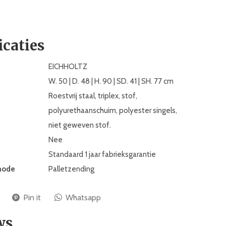
icaties
EICHHOLTZ
W. 50 | D. 48 | H. 90 | SD. 41 | SH. 77 cm
Roestvrij staal, triplex, stof,
polyurethaanschuim, polyester singels,
niet geweven stof.
Nee
Standaard 1 jaar fabrieksgarantie
hode
Palletzending
Pin it
Whatsapp
ws