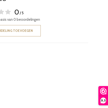
0
/ 5
basis van 0 beoordelingen
RDELING TOEVOEGEN
9,5