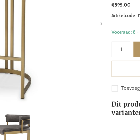
€895,00
Artikelcode:
1
Voorraad: 8
-
Toevoege
Dit prod
variante