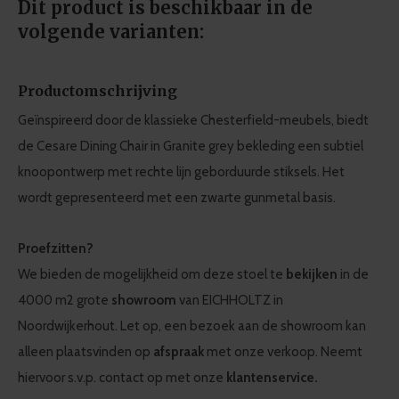
Dit product is beschikbaar in de
volgende varianten:
Productomschrijving
Geïnspireerd door de klassieke Chesterfield-meubels, biedt
de Cesare Dining Chair in Granite grey bekleding een subtiel
knoopontwerp met rechte lijn geborduurde stiksels. Het
wordt gepresenteerd met een zwarte gunmetal basis.
Proefzitten?
We bieden de mogelijkheid om deze stoel te
bekijken
in de
4000 m2 grote
showroom
van EICHHOLTZ in
Noordwijkerhout. Let op, een bezoek aan de showroom kan
alleen plaatsvinden op
afspraak
met onze verkoop. Neemt
hiervoor s.v.p. contact op met onze
klantenservice.