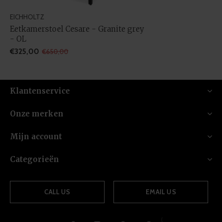
EICHHOLTZ
Eetkamerstoel Cesare - Granite grey
- OL
€325,00
€650,00
Klantenservice
Onze merken
Mijn account
Categorieën
CALL US
EMAIL US
{