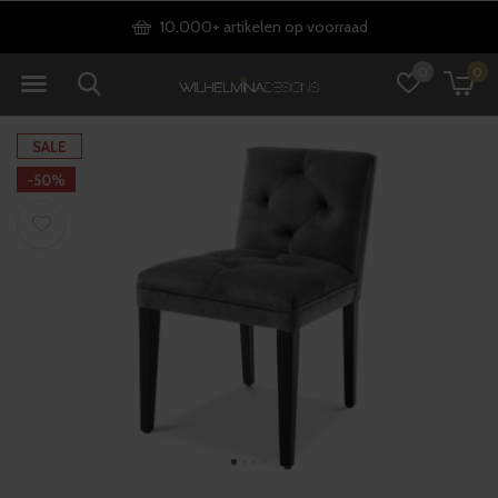
10.000+ artikelen op voorraad
0
0
SALE
-50%