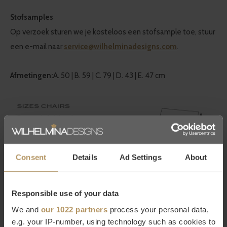
Stofsamples
Op verzoek sturen we je kosteloos een stofsample toe, stuur
een e-mail naar
service@wilhelminadesigns.com
.
Afmetingen:
A. 50 | B. 59 | C. 79 | D. 43 | E. 47 cm
Consent
Details
Ad Settings
About
Responsible use of your data
We and
our 1022 partners
process your personal data,
e.g. your IP-number, using technology such as cookies to