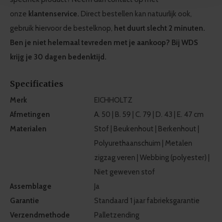
onze
klantenservice.
Direct bestellen kan natuurlijk ook,
We use cookies to personalise content and ads, to
provide social media features and to analyse our traffic.
gebruik hiervoor de bestelknop,
het duurt slecht 2 minuten.
We also share information about your use of our site with
Ben je niet helemaal tevreden met je aankoop? Bij WDS
our social media, advertising and analytics partners who
krijg je 30 dagen bedenktijd.
may combine it with other information that you’ve
provided to them or that they’ve collected from your use
Specificaties
of their services.
Merk
EICHHOLTZ
Afmetingen
A. 50 | B. 59 | C. 79 | D. 43 | E. 47 cm
Materialen
Stof | Beukenhout | Berkenhout |
Polyurethaanschuim | Metalen
zigzag veren | Webbing (polyester) |
Niet geweven stof
Assemblage
Ja
Garantie
Standaard 1 jaar fabrieksgarantie
Verzendmethode
Palletzending