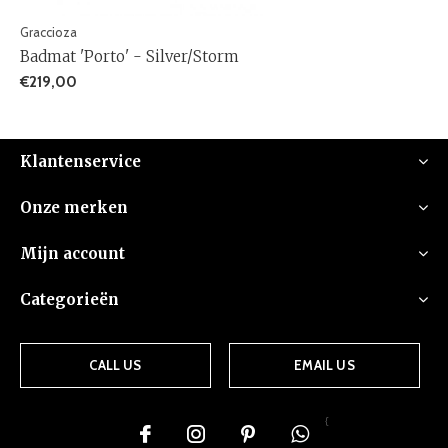
Graccioza
Badmat 'Porto' - Silver/Storm
€219,00
Klantenservice
Onze merken
Mijn account
Categorieën
CALL US
EMAIL US
{