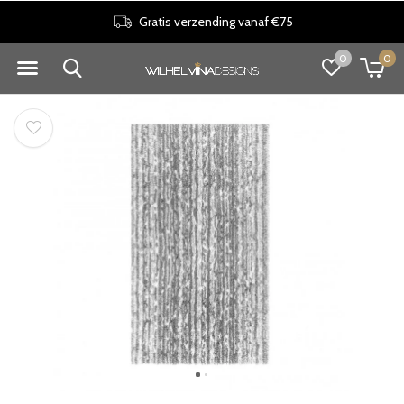
30 dagen retourrecht
0
0