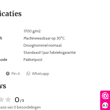
icaties
1700 g/m2
ft
Machinewasbaar op 30°C.
Droogtrommel normaal.
Standaard 1 jaar fabrieksgarantie
hode
Pakketpost
Pin it
Whatsapp
ws
0
/ 5
9,5
basis van 0 beoordelingen