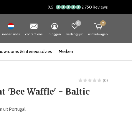
9.5
2.750 Reviews
0
0
nederlands
contact ons
inloggen
verlanglijst
winkelwagen
howrooms & Interieuradvies
Merken
(0)
 'Bee Waffle' - Baltic
 uit Portugal.