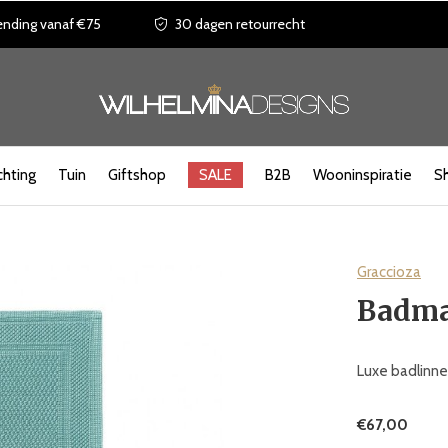
ending vanaf €75
30 dagen retourrecht
chting
Tuin
Giftshop
SALE
B2B
Wooninspiratie
S
Graccioza
Badmat
Luxe badlinnen
€67,00