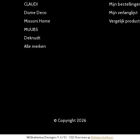
CLAUDI
Mijn bestellinge
Dome Deco
Mijn verlanglijst
Missoni Home
Vergelijk produc
MUUBS
Deknudt
Alle merken
© Copyright
2026
Wilhelmina Designs
9,4
/
10
-
1521
Reviews @
Webwinkelkeur