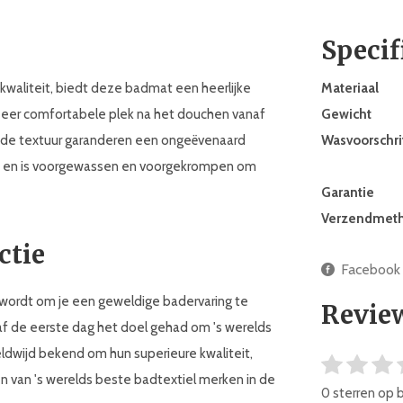
Specif
waliteit, biedt deze badmat een heerlijke
Materiaal
zeer comfortabele plek na het douchen vanaf
Gewicht
 de textuur garanderen een ongeëvenaard
Wasvoorschri
nen en is voorgewassen en voorgekrompen om
Garantie
Verzendmet
ctie
Facebook
wordt om je een geweldige badervaring te
Revie
naf de eerste dag het doel gehad om 's werelds
ldwijd bekend om hun superieure kwaliteit,
n van 's werelds beste badtextiel merken in de
0 sterren op 