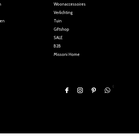
n
Woonaccessoires
Verlichting
ten
Tuin
Giftshop
SALE
B2B
Missoni Home
{