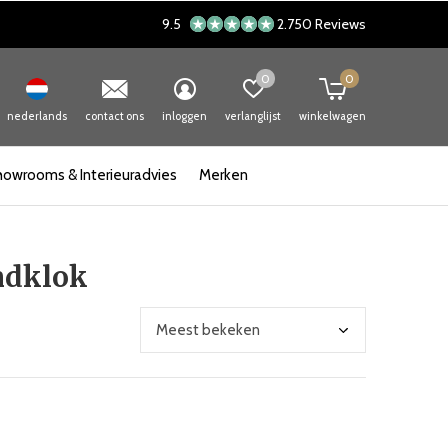
9.5
2.750 Reviews
0
0
nederlands
contact ons
inloggen
verlanglijst
winkelwagen
howrooms & Interieuradvies
Merken
ndklok