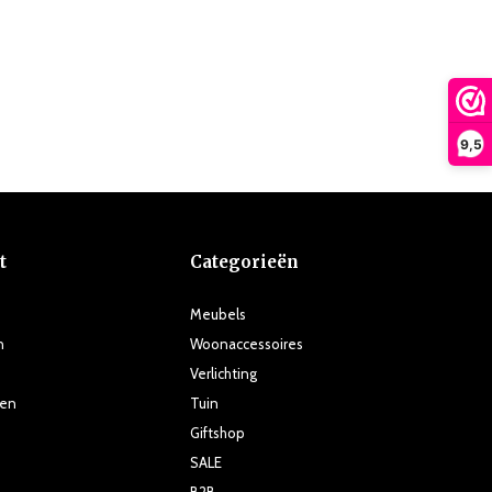
9,5
t
Categorieën
Meubels
n
Woonaccessoires
Verlichting
ten
Tuin
Giftshop
SALE