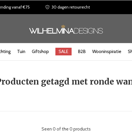
ending vanaf €75
30 dagen retourrecht
chting
Tuin
Giftshop
SALE
B2B
Wooninspiratie
S
Producten getagd met ronde wa
Seen 0 of the 0 products